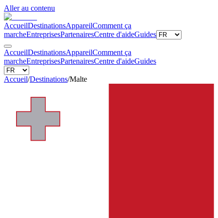
Aller au contenu
Accueil
Destinations
Appareil
Comment ça
marche
Entreprises
Partenaires
Centre d'aide
Guides
Accueil
Destinations
Appareil
Comment ça
marche
Entreprises
Partenaires
Centre d'aide
Guides
Accueil
/
Destinations
/
Malte