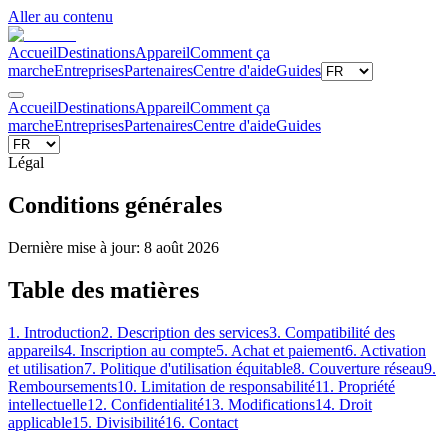
Aller au contenu
Accueil
Destinations
Appareil
Comment ça
marche
Entreprises
Partenaires
Centre d'aide
Guides
Accueil
Destinations
Appareil
Comment ça
marche
Entreprises
Partenaires
Centre d'aide
Guides
Légal
Conditions générales
Dernière mise à jour
:
8 août 2026
Table des matières
1. Introduction
2. Description des services
3. Compatibilité des
appareils
4. Inscription au compte
5. Achat et paiement
6. Activation
et utilisation
7. Politique d'utilisation équitable
8. Couverture réseau
9.
Remboursements
10. Limitation de responsabilité
11. Propriété
intellectuelle
12. Confidentialité
13. Modifications
14. Droit
applicable
15. Divisibilité
16. Contact