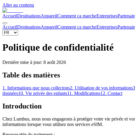
Aller au contenu
Accueil
Destinations
Appareil
Comment ça marche
Entreprises
Partenair
Accueil
Destinations
Appareil
Comment ça marche
Entreprises
Partenair
Politique de confidentialité
Dernière mise à jour
:
8 août 2026
Table des matières
1. Informations que nous collectons
2. Utilisation de vos informations
3
données
10. Vie privée des enfants
11. Modifications
12. Contact
Introduction
Chez Lumbus, nous nous engageons à protéger votre vie privée et vos 
informations lorsque vous utilisez nos services eSIM.
Responsable du traitement :