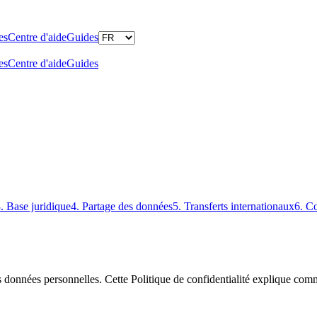
es
Centre d'aide
Guides
es
Centre d'aide
Guides
. Base juridique
4. Partage des données
5. Transferts internationaux
6. C
données personnelles. Cette Politique de confidentialité explique comme