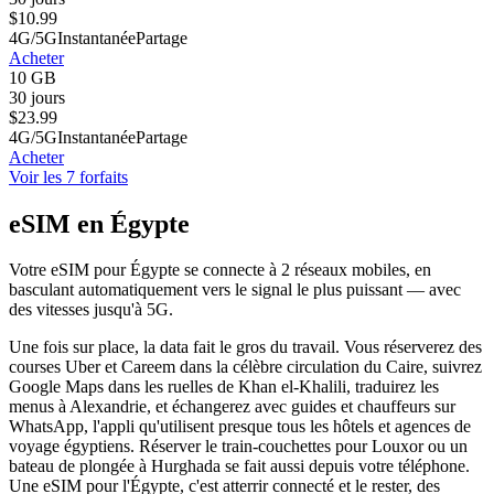
$
10.99
4G/5G
Instantanée
Partage
Acheter
10 GB
30 jours
$
23.99
4G/5G
Instantanée
Partage
Acheter
Voir les 7 forfaits
eSIM en Égypte
Votre eSIM pour Égypte se connecte à 2 réseaux mobiles, en
basculant automatiquement vers le signal le plus puissant — avec
des vitesses jusqu'à 5G.
Une fois sur place, la data fait le gros du travail. Vous réserverez des
courses Uber et Careem dans la célèbre circulation du Caire, suivrez
Google Maps dans les ruelles de Khan el-Khalili, traduirez les
menus à Alexandrie, et échangerez avec guides et chauffeurs sur
WhatsApp, l'appli qu'utilisent presque tous les hôtels et agences de
voyage égyptiens. Réserver le train-couchettes pour Louxor ou un
bateau de plongée à Hurghada se fait aussi depuis votre téléphone.
Une eSIM pour l'Égypte, c'est atterrir connecté et le rester, des