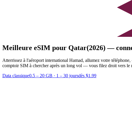
Meilleure eSIM pour Qatar
(2026) — conne
Atterrissez à l'aéroport international Hamad, allumez votre téléphone,
comptoir SIM à chercher après un long vol — vous filez droit vers le mé
Data classique
0.5 – 20 GB
·
1 – 30 jours
dès $1.99