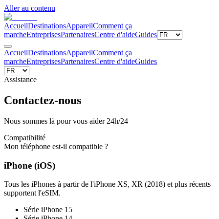
Aller au contenu
Accueil
Destinations
Appareil
Comment ça
marche
Entreprises
Partenaires
Centre d'aide
Guides
Accueil
Destinations
Appareil
Comment ça
marche
Entreprises
Partenaires
Centre d'aide
Guides
Assistance
Contactez-nous
Nous sommes là pour vous aider 24h/24
Compatibilité
Mon téléphone est-il compatible ?
iPhone (iOS)
Tous les iPhones à partir de l'iPhone XS, XR (2018) et plus récents
supportent l'eSIM.
Série iPhone 15
Série iPhone 14