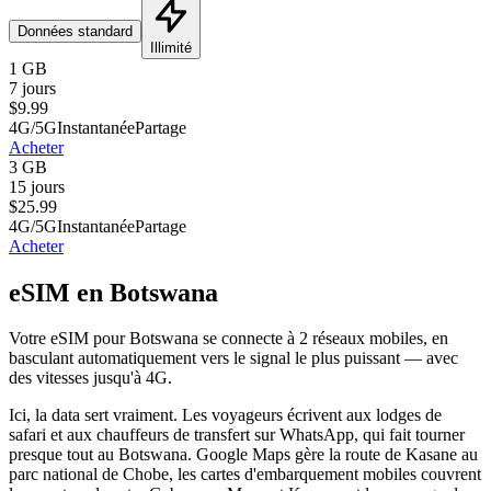
Données standard
Illimité
1 GB
7 jours
$
9.99
4G/5G
Instantanée
Partage
Acheter
3 GB
15 jours
$
25.99
4G/5G
Instantanée
Partage
Acheter
eSIM en Botswana
Votre eSIM pour Botswana se connecte à 2 réseaux mobiles, en
basculant automatiquement vers le signal le plus puissant — avec
des vitesses jusqu'à 4G.
Ici, la data sert vraiment. Les voyageurs écrivent aux lodges de
safari et aux chauffeurs de transfert sur WhatsApp, qui fait tourner
presque tout au Botswana. Google Maps gère la route de Kasane au
parc national de Chobe, les cartes d'embarquement mobiles couvrent