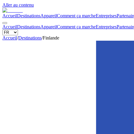
Aller au contenu
Accueil
Destinations
Appareil
Comment ça marche
Entreprises
Partenair
Accueil
Destinations
Appareil
Comment ça marche
Entreprises
Partenair
Accueil
/
Destinations
/
Finlande