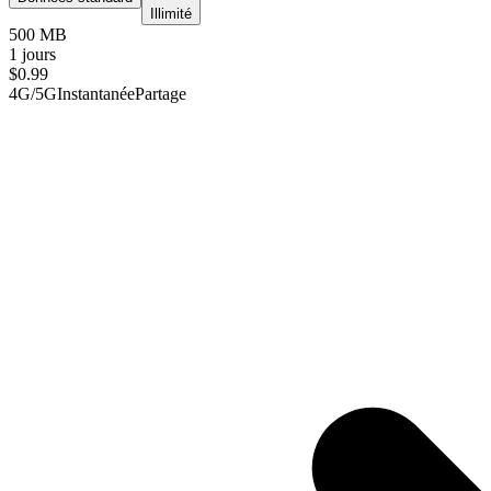
Illimité
500 MB
1 jours
$
0.99
4G/5G
Instantanée
Partage