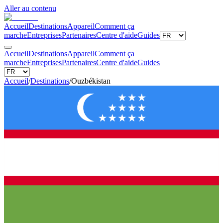
Aller au contenu
Accueil
Destinations
Appareil
Comment ça
marche
Entreprises
Partenaires
Centre d'aide
Guides
Accueil
Destinations
Appareil
Comment ça
marche
Entreprises
Partenaires
Centre d'aide
Guides
Accueil
/
Destinations
/
Ouzbékistan