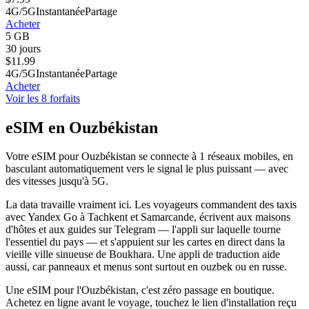
4G/5G
Instantanée
Partage
Acheter
5 GB
30 jours
$
11.99
4G/5G
Instantanée
Partage
Acheter
Voir les 8 forfaits
eSIM en Ouzbékistan
Votre eSIM pour Ouzbékistan se connecte à 1 réseaux mobiles, en
basculant automatiquement vers le signal le plus puissant — avec
des vitesses jusqu'à 5G.
La data travaille vraiment ici. Les voyageurs commandent des taxis
avec Yandex Go à Tachkent et Samarcande, écrivent aux maisons
d'hôtes et aux guides sur Telegram — l'appli sur laquelle tourne
l'essentiel du pays — et s'appuient sur les cartes en direct dans la
vieille ville sinueuse de Boukhara. Une appli de traduction aide
aussi, car panneaux et menus sont surtout en ouzbek ou en russe.
Une eSIM pour l'Ouzbékistan, c'est zéro passage en boutique.
Achetez en ligne avant le voyage, touchez le lien d'installation reçu