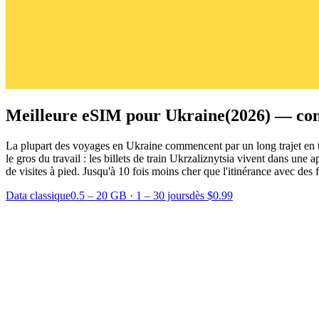
Meilleure eSIM pour Ukraine
(2026) — con
La plupart des voyages en Ukraine commencent par un long trajet en tr
le gros du travail : les billets de train Ukrzaliznytsia vivent dans une
de visites à pied.
Jusqu'à 10 fois moins cher que l'itinérance avec des fo
Data classique
0.5 – 20 GB
·
1 – 30 jours
dès $0.99