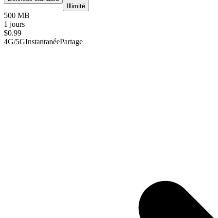
Illimité
500 MB
1 jours
$
0.99
4G/5G
Instantanée
Partage