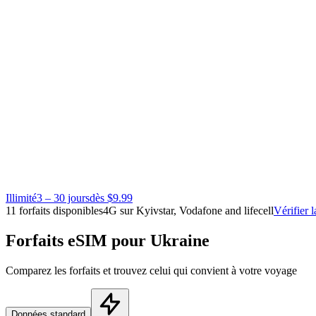
Illimité
3 – 30 jours
dès $9.99
11 forfaits disponibles
4G sur Kyivstar, Vodafone and lifecell
Vérifier l
Forfaits eSIM pour Ukraine
Comparez les forfaits et trouvez celui qui convient à votre voyage
Données standard