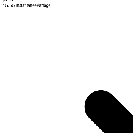
4G/5G
Instantanée
Partage