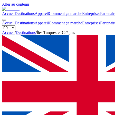
Aller au contenu
Accueil
Destinations
Appareil
Comment ça marche
Entreprises
Partenair
Accueil
Destinations
Appareil
Comment ça marche
Entreprises
Partenair
Accueil
/
Destinations
/
Îles Turques-et-Caïques