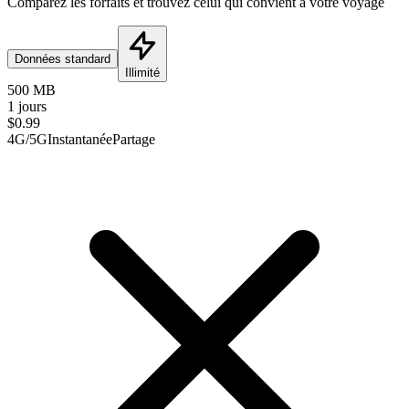
Comparez les forfaits et trouvez celui qui convient à votre voyage
Données standard
Illimité
500 MB
1 jours
$
0.99
4G/5G
Instantanée
Partage