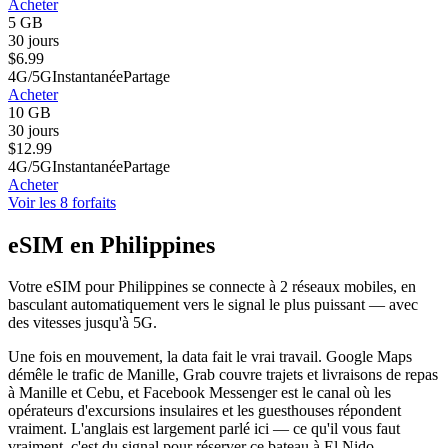
Acheter
5 GB
30 jours
$
6.99
4G/5G
Instantanée
Partage
Acheter
10 GB
30 jours
$
12.99
4G/5G
Instantanée
Partage
Acheter
Voir les 8 forfaits
eSIM en Philippines
Votre eSIM pour Philippines se connecte à 2 réseaux mobiles, en
basculant automatiquement vers le signal le plus puissant — avec
des vitesses jusqu'à 5G.
Une fois en mouvement, la data fait le vrai travail. Google Maps
démêle le trafic de Manille, Grab couvre trajets et livraisons de repas
à Manille et Cebu, et Facebook Messenger est le canal où les
opérateurs d'excursions insulaires et les guesthouses répondent
vraiment. L'anglais est largement parlé ici — ce qu'il vous faut
vraiment, c'est du signal pour réserver ce bateau à El Nido.