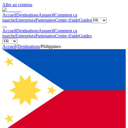
Aller au contenu
Accueil
Destinations
Appareil
Comment ça
marche
Entreprises
Partenaires
Centre d'aide
Guides
Accueil
Destinations
Appareil
Comment ça
marche
Entreprises
Partenaires
Centre d'aide
Guides
Accueil
/
Destinations
/
Philippines