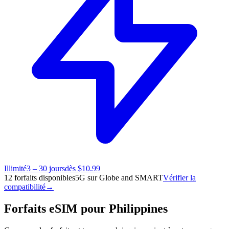
Illimité
3 – 30 jours
dès $10.99
12 forfaits disponibles
5G sur Globe and SMART
Vérifier la
compatibilité
→
Forfaits eSIM pour Philippines