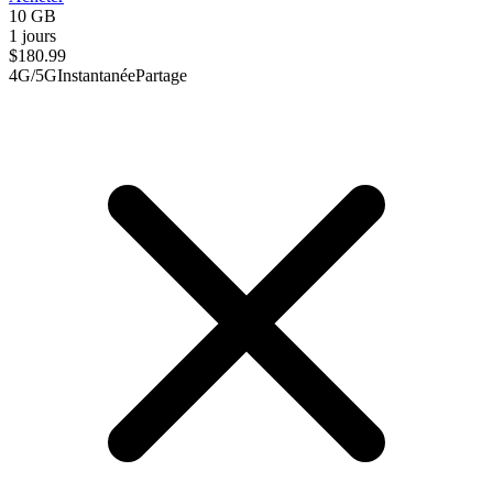
10 GB
1 jours
$
180.99
4G/5G
Instantanée
Partage