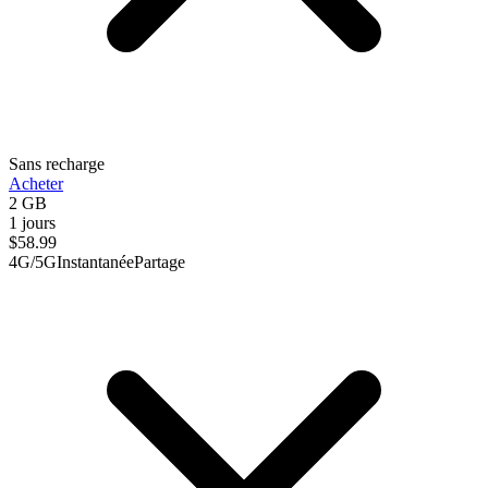
Sans recharge
Acheter
2 GB
1 jours
$
58.99
4G/5G
Instantanée
Partage