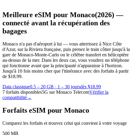
Meilleure eSIM pour Monaco
(2026) —
connecté avant la récupération des
bagages
Monaco n'a pas d'aéroport à lui — vous atterrissez à Nice Côte
d'Azur, sur la Riviera française, puis prenez le train côtier jusqu'à la
gare de Monaco-Monte-Carlo ou le célèbre transfert en hélicoptère
au-dessus de la mer. Dans les deux cas, vous voudrez un téléphone
qui fonctionne avant que la principauté n'apparaisse à l'horizon.
Jusqu'à 10 fois moins cher que l'itinérance avec des forfaits à partir
de $18.99.
Data classique
0.5 – 20 GB
·
1 – 30 jours
dès $18.99
7 forfaits disponibles
5G sur Monaco Telecom
Vérifier la
compatibilité
→
Forfaits eSIM pour Monaco
Comparez les forfaits et trouvez celui qui convient à votre voyage
500 MB