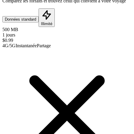
Comparez les forfaits et trouvez celui qui convient à votre voyage
Données standard
Illimité
500 MB
1 jours
$
0.99
4G/5G
Instantanée
Partage