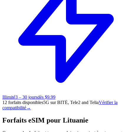
Illimité
3 – 30 jours
dès $9.99
12 forfaits disponibles
5G sur BITĖ, Tele2 and Telia
Vérifier la
compatibilité
→
Forfaits eSIM pour Lituanie