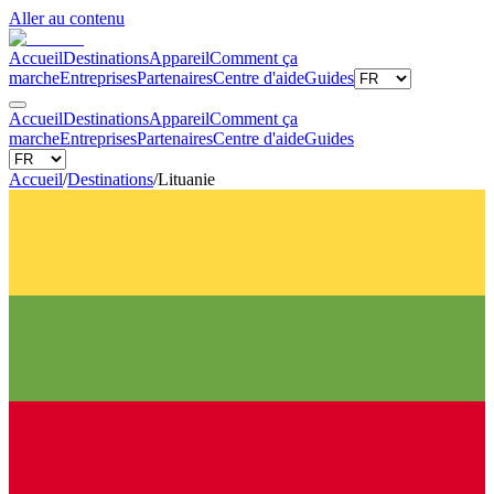
Aller au contenu
Accueil
Destinations
Appareil
Comment ça
marche
Entreprises
Partenaires
Centre d'aide
Guides
Accueil
Destinations
Appareil
Comment ça
marche
Entreprises
Partenaires
Centre d'aide
Guides
Accueil
/
Destinations
/
Lituanie