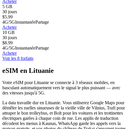
Acheter
5 GB
30 jours
$
5.99
4G/5G
Instantanée
Partage
Acheter
10 GB
30 jours
$
8.99
4G/5G
Instantanée
Partage
Acheter
Voir les 8 forfaits
eSIM en Lituanie
Votre eSIM pour Lituanie se connecte à 3 réseaux mobiles, en
basculant automatiquement vers le signal le plus puissant — avec
des vitesses jusqu'à 5G.
La data travaille dur en Lituanie. Vous utiliserez Google Maps pour
démêler les ruelles sinueuses de la vieille ville de Vilnius, Trafi pour
attraper le bon trolleybus, et Bolt pour les voitures et les trottinettes
électriques garées à chaque coin de rue. Les applis de traduction
décodent les menus à Kaunas, WhatsApp garde les appels vers la
maison gratuits, et vos photos du château de Trakai s'envoient toutes