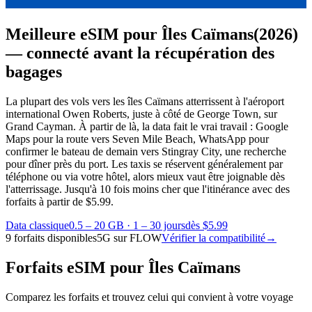
Meilleure eSIM pour Îles Caïmans
(2026)
— connecté avant la récupération des
bagages
La plupart des vols vers les îles Caïmans atterrissent à l'aéroport
international Owen Roberts, juste à côté de George Town, sur
Grand Cayman. À partir de là, la data fait le vrai travail : Google
Maps pour la route vers Seven Mile Beach, WhatsApp pour
confirmer le bateau de demain vers Stingray City, une recherche
pour dîner près du port. Les taxis se réservent généralement par
téléphone ou via votre hôtel, alors mieux vaut être joignable dès
l'atterrissage.
Jusqu'à 10 fois moins cher que l'itinérance avec des
forfaits à partir de $5.99.
Data classique
0.5 – 20 GB
·
1 – 30 jours
dès $5.99
9 forfaits disponibles
5G sur FLOW
Vérifier la compatibilité
→
Forfaits eSIM pour Îles Caïmans
Comparez les forfaits et trouvez celui qui convient à votre voyage