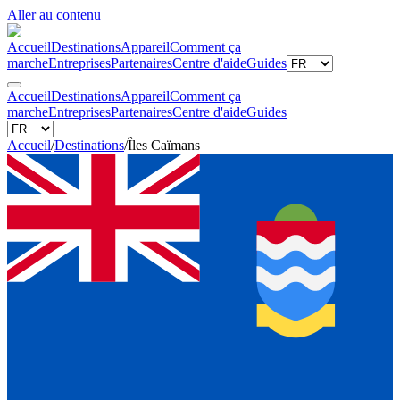
Aller au contenu
Accueil
Destinations
Appareil
Comment ça
marche
Entreprises
Partenaires
Centre d'aide
Guides
Accueil
Destinations
Appareil
Comment ça
marche
Entreprises
Partenaires
Centre d'aide
Guides
Accueil
/
Destinations
/
Îles Caïmans