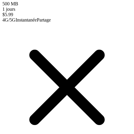
500 MB
1 jours
$
5.99
4G/5G
Instantanée
Partage