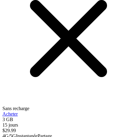
Sans recharge
Acheter
3 GB
15 jours
$
29.99
4G/5G
Instantanée
Partage