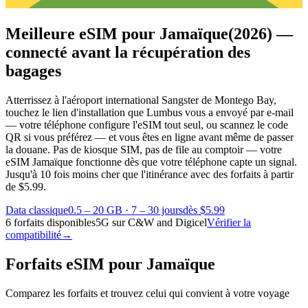
Meilleure eSIM pour Jamaïque
(2026) —
connecté avant la récupération des
bagages
Atterrissez à l'aéroport international Sangster de Montego Bay,
touchez le lien d'installation que Lumbus vous a envoyé par e-mail
— votre téléphone configure l'eSIM tout seul, ou scannez le code
QR si vous préférez — et vous êtes en ligne avant même de passer
la douane. Pas de kiosque SIM, pas de file au comptoir — votre
eSIM Jamaïque fonctionne dès que votre téléphone capte un signal.
Jusqu'à 10 fois moins cher que l'itinérance avec des forfaits à partir
de $5.99.
Data classique
0.5 – 20 GB
·
7 – 30 jours
dès $5.99
6 forfaits disponibles
5G sur C&W and Digicel
Vérifier la
compatibilité
→
Forfaits eSIM pour Jamaïque
Comparez les forfaits et trouvez celui qui convient à votre voyage