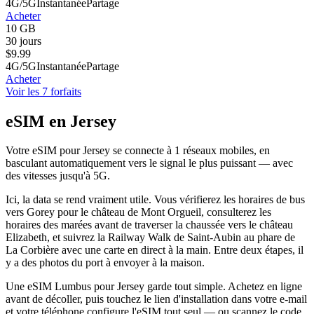
4G/5G
Instantanée
Partage
Acheter
10 GB
30 jours
$
9.99
4G/5G
Instantanée
Partage
Acheter
Voir les 7 forfaits
eSIM en Jersey
Votre eSIM pour Jersey se connecte à 1 réseaux mobiles, en
basculant automatiquement vers le signal le plus puissant — avec
des vitesses jusqu'à 5G.
Ici, la data se rend vraiment utile. Vous vérifierez les horaires de bus
vers Gorey pour le château de Mont Orgueil, consulterez les
horaires des marées avant de traverser la chaussée vers le château
Elizabeth, et suivrez la Railway Walk de Saint-Aubin au phare de
La Corbière avec une carte en direct à la main. Entre deux étapes, il
y a des photos du port à envoyer à la maison.
Une eSIM Lumbus pour Jersey garde tout simple. Achetez en ligne
avant de décoller, puis touchez le lien d'installation dans votre e-mail
et votre téléphone configure l'eSIM tout seul — ou scannez le code