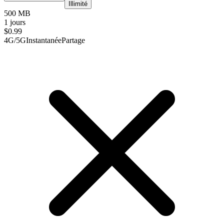
Illimité
500 MB
1 jours
$
0.99
4G/5G
Instantanée
Partage