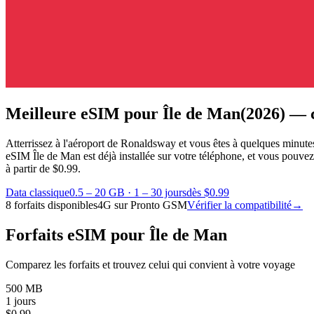
Meilleure eSIM pour Île de Man
(2026) — 
Atterrissez à l'aéroport de Ronaldsway et vous êtes à quelques minut
eSIM Île de Man est déjà installée sur votre téléphone, et vous pouv
à partir de $0.99.
Data classique
0.5 – 20 GB
·
1 – 30 jours
dès $0.99
8 forfaits disponibles
4G sur Pronto GSM
Vérifier la compatibilité
→
Forfaits eSIM pour Île de Man
Comparez les forfaits et trouvez celui qui convient à votre voyage
500 MB
1 jours
$
0.99