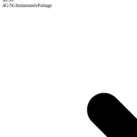
4G/5G
Instantanée
Partage