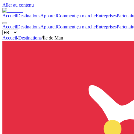
Aller au contenu
Accueil
Destinations
Appareil
Comment ça marche
Entreprises
Partenair
Accueil
Destinations
Appareil
Comment ça marche
Entreprises
Partenair
Accueil
/
Destinations
/
Île de Man