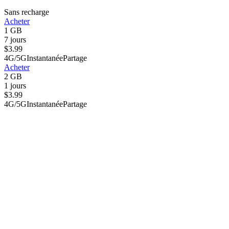
Sans recharge
Acheter
1 GB
7 jours
$
3.99
4G/5G
Instantanée
Partage
Acheter
2 GB
1 jours
$
3.99
4G/5G
Instantanée
Partage