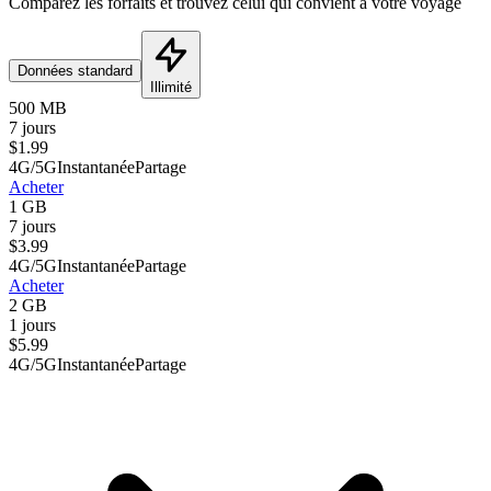
Comparez les forfaits et trouvez celui qui convient à votre voyage
Données standard
Illimité
500 MB
7 jours
$
1.99
4G/5G
Instantanée
Partage
Acheter
1 GB
7 jours
$
3.99
4G/5G
Instantanée
Partage
Acheter
2 GB
1 jours
$
5.99
4G/5G
Instantanée
Partage