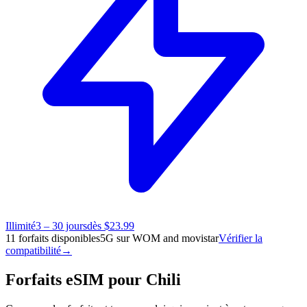
Illimité
3 – 30 jours
dès $23.99
11 forfaits disponibles
5G sur WOM and movistar
Vérifier la
compatibilité
→
Forfaits eSIM pour Chili