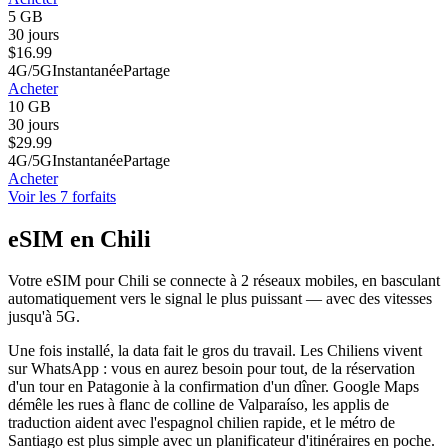
5 GB
30 jours
$
16.99
4G/5G
Instantanée
Partage
Acheter
10 GB
30 jours
$
29.99
4G/5G
Instantanée
Partage
Acheter
Voir les 7 forfaits
eSIM en Chili
Votre eSIM pour Chili se connecte à 2 réseaux mobiles, en basculant
automatiquement vers le signal le plus puissant — avec des vitesses
jusqu'à 5G.
Une fois installé, la data fait le gros du travail. Les Chiliens vivent
sur WhatsApp : vous en aurez besoin pour tout, de la réservation
d'un tour en Patagonie à la confirmation d'un dîner. Google Maps
démêle les rues à flanc de colline de Valparaíso, les applis de
traduction aident avec l'espagnol chilien rapide, et le métro de
Santiago est plus simple avec un planificateur d'itinéraires en poche.