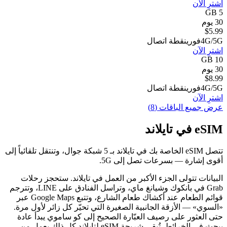
اشترِ الآن
5 GB
30 يوم
$
5.99
4G/5G
فوري
نقطة اتصال
اشترِ الآن
10 GB
30 يوم
$
8.99
4G/5G
فوري
نقطة اتصال
اشترِ الآن
عرض جميع الباقات (8)
eSIM في تايلاند
تتصل eSIM الخاصة بك في تايلاند بـ 5 شبكة جوال، وتنتقل تلقائياً إلى
أقوى إشارة — بسرعات تصل إلى 5G.
البيانات تتولى الجزء الأكبر من العمل في تايلاند. ستحجز رحلات
Grab في بانكوك وشيانغ ماي، وتراسل الفنادق على LINE، وتترجم
قوائم الطعام عند أكشاك طعام الشارع، وتتبع Google Maps عبر
«السوي» — الأزقة الجانبية الصغيرة التي تحيّر كل زائر لأول مرة.
حتى العثور على رصيف العبّارة الصحيح إلى كو ساموي يبدأ عادة
ببحث في الخرائط. تُبقي شريحة eSIM لتايلاند كل ذلك يعمل من