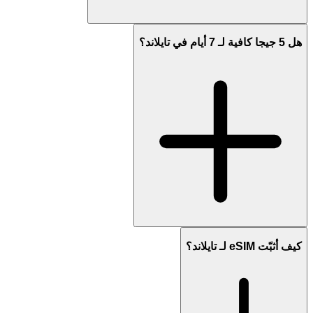
هل 5 جيجا كافية لـ 7 أيام في تايلاند؟
كيف أثبّت eSIM لـ تايلاند؟