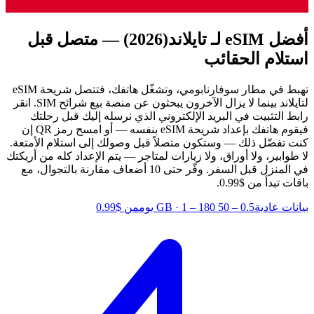
أفضل eSIM لـ تايلاند
(2026) — متصل قبل
استلام الحقائب
تهبط في مطار سوفارنابومي، وتشغّل هاتفك، فتتصل شريحة eSIM
لتايلاند بينما لا يزال الآخرون يبحثون عن منصة بيع شرائح SIM. انقر
رابط التثبيت في البريد الإلكتروني الذي نرسله إليك قبل رحلتك
فيقوم هاتفك بإعداد شريحة eSIM بنفسه — أو امسح رمز QR إن
كنت تفضّل ذلك — وستكون متصلاً قبل وصولك إلى استلام الأمتعة.
لا طوابير، ولا أوراق، ولا زيارات لمتاجر — يتم الإعداد كله من أريكتك
في المنزل قبل السفر.
وفّر حتى 10 أضعاف مقارنة بالتجوال، مع
باقات تبدأ من $0.99.
بيانات عادية
0.5 – 50 GB
1 – 180 يوم
·
من $0.99