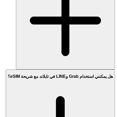
هل يمكنني استخدام Grab وLINE في تايلاند مع شريحة eSIM؟