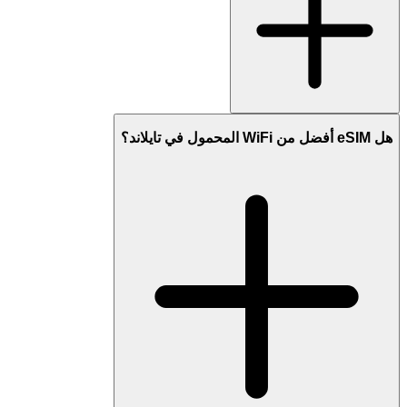
هل eSIM أفضل من WiFi المحمول في تايلاند؟