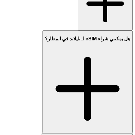
هل يمكنني شراء eSIM لـ تايلاند في المطار؟