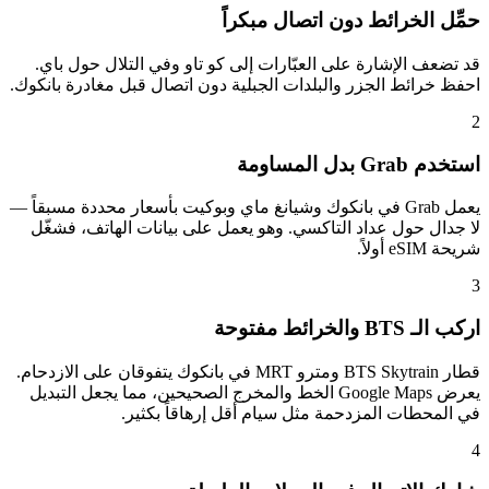
حمِّل الخرائط دون اتصال مبكراً
قد تضعف الإشارة على العبّارات إلى كو تاو وفي التلال حول باي.
احفظ خرائط الجزر والبلدات الجبلية دون اتصال قبل مغادرة بانكوك.
2
استخدم Grab بدل المساومة
يعمل Grab في بانكوك وشيانغ ماي وبوكيت بأسعار محددة مسبقاً —
لا جدال حول عداد التاكسي. وهو يعمل على بيانات الهاتف، فشغّل
شريحة eSIM أولاً.
3
اركب الـ BTS والخرائط مفتوحة
قطار BTS Skytrain ومترو MRT في بانكوك يتفوقان على الازدحام.
يعرض Google Maps الخط والمخرج الصحيحين، مما يجعل التبديل
في المحطات المزدحمة مثل سيام أقل إرهاقاً بكثير.
4