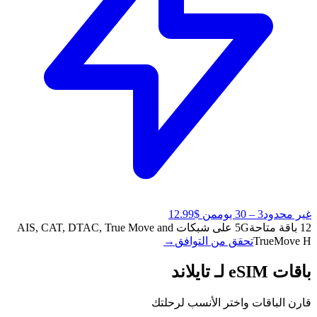
غير محدود
3 – 30 يوم
من $12.99
12 باقة متاحة
5G على شبكات AIS, CAT, DTAC, True Move and
TrueMove H
تحقق من التوافق
→
باقات eSIM لـ تايلاند
قارن الباقات واختر الأنسب لرحلتك