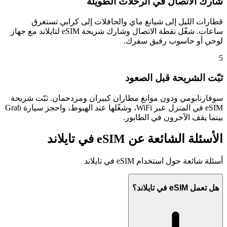
شارك الاتصال في الرحلات الطويلة
قطارات الليل إلى شيانغ ماي والحافلات إلى كرابي تستغرق
ساعات. شغّل نقطة الاتصال وشارك شريحة eSIM لتايلاند مع جهاز
لوحي أو حاسوب رفيق سفرك.
5
ثبّت الشريحة قبل الصعود
سوفارنابومي ودون موانغ مطاران كبيران ومزدحمان. ثبّت شريحة
eSIM في المنزل عبر WiFi، وشغّلها عند الهبوط، واحجز سيارة Grab
بينما يقف الآخرون في الطابور.
الأسئلة الشائعة عن eSIM في تايلاند
أسئلة شائعة حول استخدام eSIM في تايلاند
هل تعمل eSIM في تايلاند؟