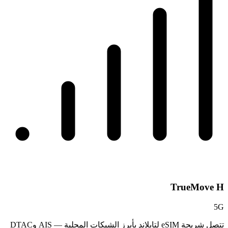
TrueMove H
5G
تتصل شريحة eSIM لتايلاند بأبرز الشبكات المحلية — AIS وDTAC