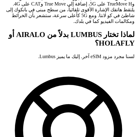
وTrueMove H على 5G، إضافة إلى True Move وCAT على 4G.
يلتقط هاتفك الإشارة الأقوى تلقائياً، من سطح مبنى في بانكوك إلى
شاطئ في كو لانتا. ومع 5G كأعلى سرعة، ستشعر بأن الخرائط
ومكالمات الفيديو كما في بلدك.
لماذا تختار LUMBUS بدلاً من
AIRALO أو
HOLAFLY؟
لسنا مجرد مزود eSIM آخر. إليك ما يميز Lumbus.