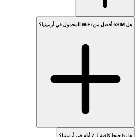
هل eSIM أفضل من WiFi المحمول في أرمينيا؟
هل 5 جيجا كافية لـ 7 أيام في أرمينيا؟