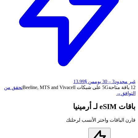
غير محدود
3 – 30 يوم
من $13.99
12 باقة متاحة
5G على شبكات Beeline, MTS and Vivacell
تحقق من
التوافق
→
باقات eSIM لـ أرمينيا
قارن الباقات واختر الأنسب لرحلتك