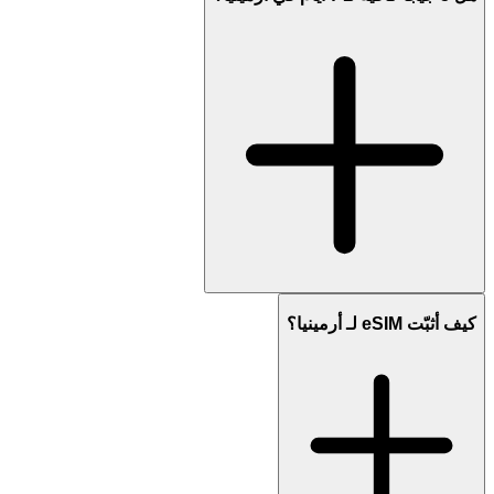
كيف أثبّت eSIM لـ أرمينيا؟