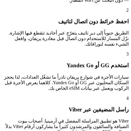
— دون البحث عن WiFi المطار.
2
احفظ خرائط دون اتصال لتاتيف
الطريق جنوباً إلى دير تاتيف يتعرّج عبر أخاديد تتقطع فيها الإشارة.
نزّل المسار للاستخدام دون اتصال قبل مغادرة يريفان، وافعل
الشيء نفسه لنورافانك.
3
استخدم GG أو Yandex Go
سيارات الأجرة في شوارع يريفان نادراً ما تشغّل العدادات، لذا يحجز
السكان المحليون عبر GG أو Yandex Go. كلاهما يعرض الأجرة قبل
الركوب ويعمل عبر بيانات eSIM الخاص بك.
4
راسل المضيفين عبر Viber
Viber هو تطبيق المراسلة المفضل في أرمينيا. أصحاب بيوت
الضيافة والسائقون والمرشدون كثيراً ما يشاركون أرقام Viber بدلاً