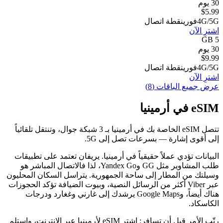
30 يوم
$
5.99
4G/5G
فوري
نقطة اتصال
اشترِ الآن
5 GB
30 يوم
$
9.99
4G/5G
فوري
نقطة اتصال
اشترِ الآن
عرض جميع الباقات (8)
eSIM في أرمينيا
تتصل eSIM الخاصة بك في أرمينيا بـ 3 شبكة جوال، وتنتقل تلقائياً
إلى أقوى إشارة — بسرعات تصل إلى 5G.
البيانات تؤدي عملاً حقيقياً في أرمينيا. يريفان تعتمد على تطبيقات
طلب المشاوير مثل GG وYandex Go، لذا فالاتصال المباشر هو
وسيلتك من المطار إلى ساحة الجمهورية. يتراسل السكان المحليون
عبر Viber أكثر من الرسائل النصية، وبيوت الضيافة تؤكد الحجوزات
هناك أيضاً، وGoogle Maps يرشدك إلى غارني وغغارد ودرجات
الكاسكاد.
رتّب الأمر قبل أن تسافر: اشترِ eSIM لأرمينيا عبر الإنترنت، واستلم