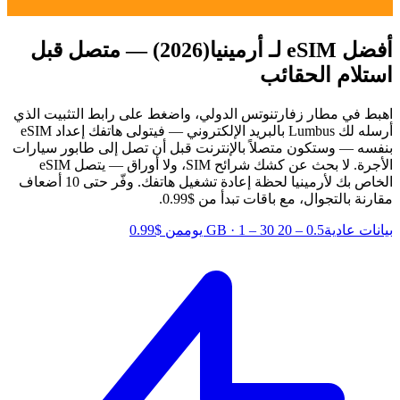
أفضل eSIM لـ أرمينيا
(2026) — متصل قبل
استلام الحقائب
اهبط في مطار زفارتنوتس الدولي، واضغط على رابط التثبيت الذي
أرسله لك Lumbus بالبريد الإلكتروني — فيتولى هاتفك إعداد eSIM
بنفسه — وستكون متصلاً بالإنترنت قبل أن تصل إلى طابور سيارات
الأجرة. لا بحث عن كشك شرائح SIM، ولا أوراق — يتصل eSIM
الخاص بك لأرمينيا لحظة إعادة تشغيل هاتفك.
وفّر حتى 10 أضعاف
مقارنة بالتجوال، مع باقات تبدأ من $0.99.
بيانات عادية
0.5 – 20 GB
1 – 30 يوم
·
من $0.99