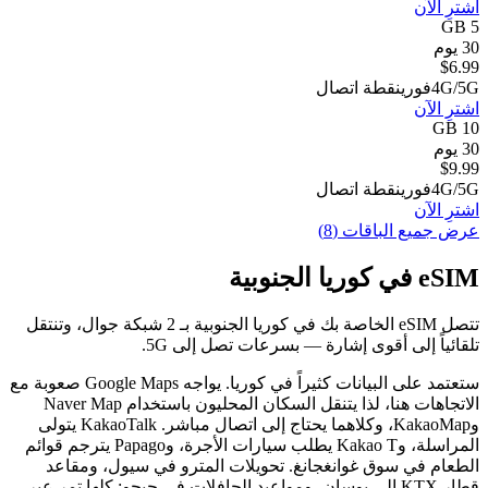
اشترِ الآن
5 GB
30 يوم
$
6.99
4G/5G
فوري
نقطة اتصال
اشترِ الآن
10 GB
30 يوم
$
9.99
4G/5G
فوري
نقطة اتصال
اشترِ الآن
عرض جميع الباقات (8)
eSIM في كوريا الجنوبية
تتصل eSIM الخاصة بك في كوريا الجنوبية بـ 2 شبكة جوال، وتنتقل
تلقائياً إلى أقوى إشارة — بسرعات تصل إلى 5G.
ستعتمد على البيانات كثيراً في كوريا. يواجه Google Maps صعوبة مع
الاتجاهات هنا، لذا يتنقل السكان المحليون باستخدام Naver Map
وKakaoMap، وكلاهما يحتاج إلى اتصال مباشر. KakaoTalk يتولى
المراسلة، وKakao T يطلب سيارات الأجرة، وPapago يترجم قوائم
الطعام في سوق غوانغجانغ. تحويلات المترو في سيول، ومقاعد
قطار KTX إلى بوسان، ومواعيد الحافلات في جيجو: كلها تمر عبر