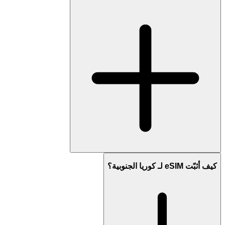
كيف أثبّت eSIM لـ كوريا الجنوبية؟