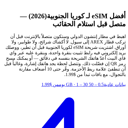
أفضل eSIM لـ كوريا الجنوبية
(2026) —
متصل قبل استلام الحقائب
اهبط في مطار إنتشون الدولي وستكون متصلاً بالإنترنت قبل أن
تركب قطار AREX إلى سيول. لا أكشاك شرائح، ولا طوابير، ولا
أوراق. اشتريت شريحة eSIM لكوريا الجنوبية قبل أن تطير، ووصلك
بريد إلكتروني فيه رابط تثبيت بنقرة واحدة، وبنقرة عليه عبر واي
فاي البيت أعدّ هاتفك الشريحة بنفسه في دقائق — أو يمكنك مسح
رمز QR إن فضّلت ذلك. وتتصل لحظة يجد هاتفك إشارة، وغالباً قبل
أن تنطفئ علامة ربط الأحزمة.
وفّر حتى 10 أضعاف مقارنة
بالتجوال، مع باقات تبدأ من $1.99.
بيانات عادية
0.5 – 50 GB
1 – 30 يوم
·
من $1.99