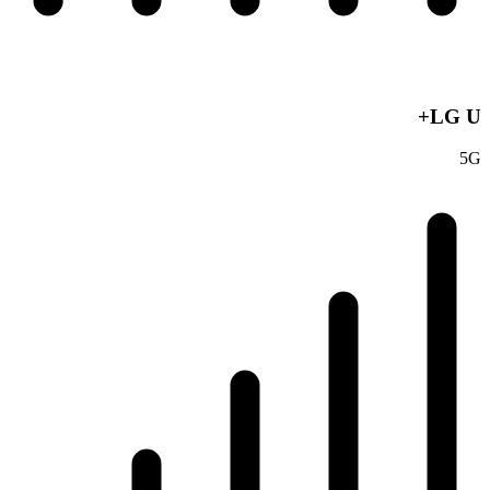
LG U+
5G