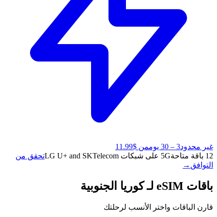
غير محدود
3 – 30 يوم
من $11.99
12 باقة متاحة
5G على شبكات LG U+ and SKTelecom
تحقق من
التوافق
→
باقات eSIM لـ كوريا الجنوبية
قارن الباقات واختر الأنسب لرحلتك