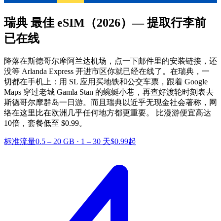
瑞典 最佳 eSIM
（2026）— 提取行李前
已在线
降落在斯德哥尔摩阿兰达机场，点一下邮件里的安装链接，还
没等 Arlanda Express 开进市区你就已经在线了。在瑞典，一
切都在手机上：用 SL 应用买地铁和公交车票，跟着 Google
Maps 穿过老城 Gamla Stan 的蜿蜒小巷，再查好渡轮时刻表去
斯德哥尔摩群岛一日游。而且瑞典以近乎无现金社会著称，网
络在这里比在欧洲几乎任何地方都更重要。
比漫游便宜高达
10倍，套餐低至 $0.99。
标准流量
0.5 – 20 GB
·
1 – 30 天
$0.99起