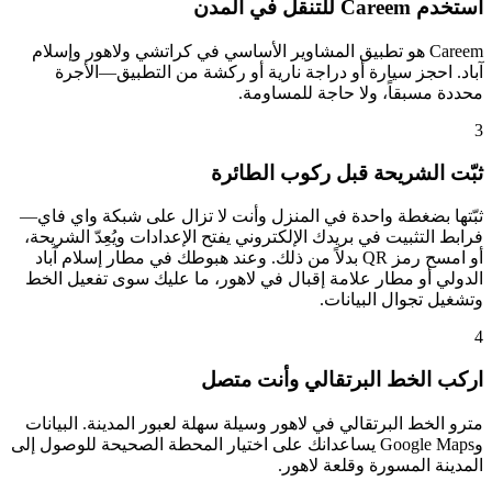
استخدم Careem للتنقل في المدن
Careem هو تطبيق المشاوير الأساسي في كراتشي ولاهور وإسلام
آباد. احجز سيارة أو دراجة نارية أو ركشة من التطبيق—الأجرة
محددة مسبقاً، ولا حاجة للمساومة.
3
ثبّت الشريحة قبل ركوب الطائرة
ثبّتها بضغطة واحدة في المنزل وأنت لا تزال على شبكة واي فاي—
فرابط التثبيت في بريدك الإلكتروني يفتح الإعدادات ويُعِدّ الشريحة،
أو امسح رمز QR بدلاً من ذلك. وعند هبوطك في مطار إسلام آباد
الدولي أو مطار علامة إقبال في لاهور، ما عليك سوى تفعيل الخط
وتشغيل تجوال البيانات.
4
اركب الخط البرتقالي وأنت متصل
مترو الخط البرتقالي في لاهور وسيلة سهلة لعبور المدينة. البيانات
وGoogle Maps يساعدانك على اختيار المحطة الصحيحة للوصول إلى
المدينة المسورة وقلعة لاهور.