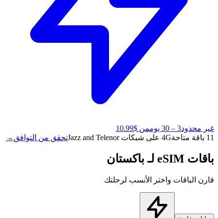
غير محدود
3 – 30 يوم
من $10.99
11 باقة متاحة
4G على شبكات Jazz and Telenor
تحقق من التوافق
→
باقات eSIM لـ باكستان
قارن الباقات واختر الأنسب لرحلتك