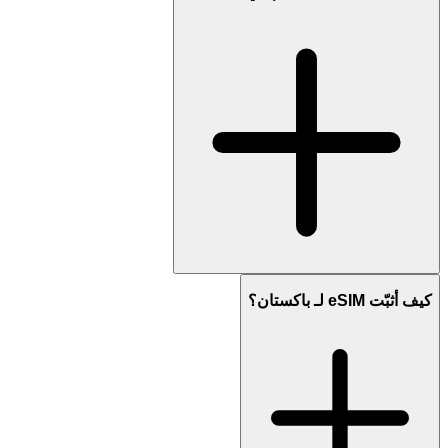
كيف أثبّت eSIM لـ باكستان؟