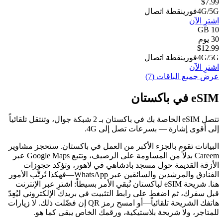
$
7.99
4G/5G
فوري
نقطة اتصال
اشترِ الآن
10 GB
30 يوم
$
12.99
4G/5G
فوري
نقطة اتصال
اشترِ الآن
عرض جميع الباقات (7)
eSIM في باكستان
تتصل eSIM الخاصة بك في باكستان بـ 2 شبكة جوال، وتنتقل تلقائياً
إلى أقوى إشارة — بسرعات تصل إلى 4G.
البيانات تقوم بالجزء الأكبر من العمل في باكستان. ستحجز مشاوير
Careem بدلاً من المساومة على الرصيف، وتتبع Google Maps عبر
الأزقة القديمة حول مسجد بادشاهي في لاهور، وتؤكد حجوزات
الفنادق والمرشدين والسائقين عبر WhatsApp—فهكذا تُرتَّب الأمور
هنا. شريحة eSIM لباكستان تُبقي الأمر بسيطاً: اشترِ عبر الإنترنت
قبل سفرك، ثم اضغط على رابط التثبيت في بريدك الإلكتروني ليُعِدّ
هاتفك الشريحة تلقائياً—أو امسح رمز QR إن فضّلت ذلك. لا زيارات
للمتاجر، ولا شريحة بلاستيكية، ورقمك الخاص يبقى كما هو.