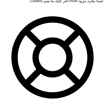
لسنا مجرد مزود eSIM آخر. إليك ما يميز Lumbus.