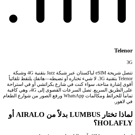
Telenor
3G
تتصل شريحة eSIM لباكستان عبر شبكة Jazz بتقنية 4G وشبكة
Telenor بتقنية 3G. لا شيء تختاره أو تضبطه—هاتفك يلتقط تلقائياً
أقوى إشارة متاحة، سواء كنت في شارع بكراتشي أو في استراحة
على الطريق السريع. تصل السرعات القصوى إلى 4G، وهي كافية
تماماً للخرائط ومكالمات WhatsApp ورفع الصور من شوارع الطعام
في لاهور.
لماذا تختار LUMBUS بدلاً من
AIRALO أو
HOLAFLY؟