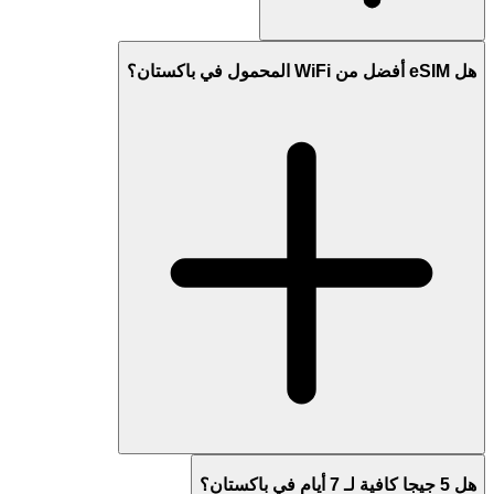
هل eSIM أفضل من WiFi المحمول في باكستان؟
هل 5 جيجا كافية لـ 7 أيام في باكستان؟