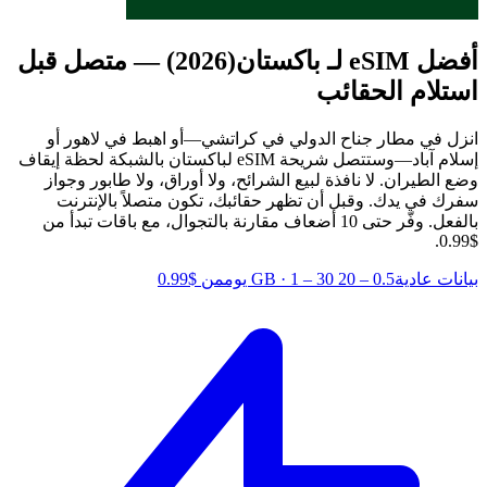
أفضل eSIM لـ باكستان
(2026) — متصل قبل
استلام الحقائب
انزل في مطار جناح الدولي في كراتشي—أو اهبط في لاهور أو
إسلام آباد—وستتصل شريحة eSIM لباكستان بالشبكة لحظة إيقاف
وضع الطيران. لا نافذة لبيع الشرائح، ولا أوراق، ولا طابور وجواز
سفرك في يدك. وقبل أن تظهر حقائبك، تكون متصلاً بالإنترنت
بالفعل.
وفّر حتى 10 أضعاف مقارنة بالتجوال، مع باقات تبدأ من
$0.99.
بيانات عادية
0.5 – 20 GB
1 – 30 يوم
·
من $0.99