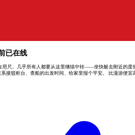
李前已在线
在咫尺。几乎所有人都要从这里继续中转——坐快艇去附近的度
 上联系接驳柜台、查船的出发时间、给家里报个平安。
比漫游便宜高达