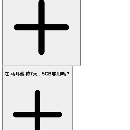
在 马耳他 待7天，5GB够用吗？