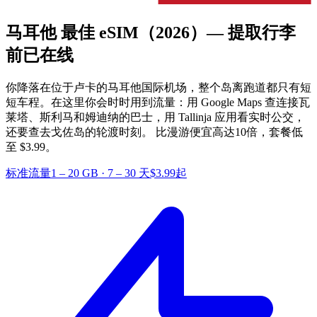
马耳他 最佳 eSIM
（2026）— 提取行李
前已在线
你降落在位于卢卡的马耳他国际机场，整个岛离跑道都只有短
短车程。在这里你会时时用到流量：用 Google Maps 查连接瓦
莱塔、斯利马和姆迪纳的巴士，用 Tallinja 应用看实时公交，
还要查去戈佐岛的轮渡时刻。
比漫游便宜高达10倍，套餐低
至 $3.99。
标准流量
1 – 20 GB
·
7 – 30 天
$3.99起