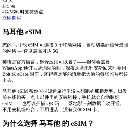
30 天
$
15.99
4G/5G
即时
支持热点
立即购买
马耳他 eSIM
您的 马耳他 eSIM 可连接 3 个移动网络，自动切换到信号最强
的网络 — 速度最高可达 5G。
英语是官方语言，翻译应用可以省了——但你会需要
WhatsApp 预订去蓝潟湖的船，深夜从圣朱利安斯回来时要用
Bolt 或 eCabs 叫车，还得有足够的流量把大港的每张照片都传
上去。
马耳他 eSIM 帮你省掉短途旅行里没人想跑的那趟差事。出发
前在线购买，点击邮件里的安装链接，手机就会自动装好
eSIM——也可以扫描 QR 码——落地那一刻数据自动开通。
不用去机场柜台，不用进店，没有实体 SIM 卡。
为什么选择 马耳他 的 eSIM？