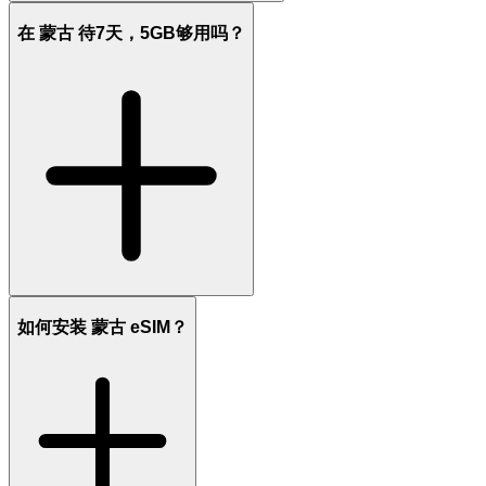
在 蒙古 待7天，5GB够用吗？
如何安装 蒙古 eSIM？