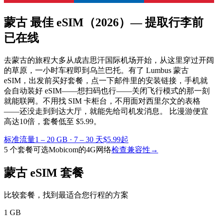
蒙古 最佳 eSIM
（2026）— 提取行李前
已在线
去蒙古的旅程大多从成吉思汗国际机场开始，从这里穿过开阔
的草原，一小时车程即到乌兰巴托。有了 Lumbus 蒙古
eSIM，出发前买好套餐，点一下邮件里的安装链接，手机就
会自动装好 eSIM——想扫码也行——关闭飞行模式的那一刻
就能联网。不用找 SIM 卡柜台，不用面对西里尔文的表格
——还没走到到达大厅，就能先给司机发消息。
比漫游便宜
高达10倍，套餐低至 $5.99。
标准流量
1 – 20 GB
·
7 – 30 天
$5.99起
5 个套餐可选
Mobicom的4G网络
检查兼容性
→
蒙古 eSIM 套餐
比较套餐，找到最适合您行程的方案
1 GB