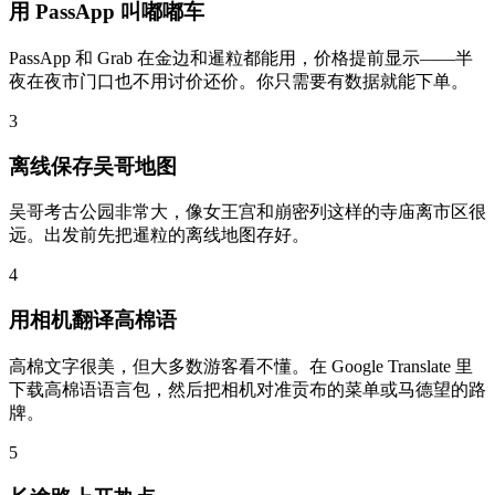
用 PassApp 叫嘟嘟车
PassApp 和 Grab 在金边和暹粒都能用，价格提前显示——半
夜在夜市门口也不用讨价还价。你只需要有数据就能下单。
3
离线保存吴哥地图
吴哥考古公园非常大，像女王宫和崩密列这样的寺庙离市区很
远。出发前先把暹粒的离线地图存好。
4
用相机翻译高棉语
高棉文字很美，但大多数游客看不懂。在 Google Translate 里
下载高棉语语言包，然后把相机对准贡布的菜单或马德望的路
牌。
5