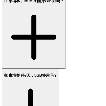
在 柬埔寨，eSIM 比随身WiFi好吗？
在 柬埔寨 待7天，5GB够用吗？