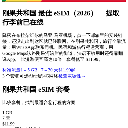
刚果共和国 最佳 eSIM
（2026）— 提取
行李前已在线
降落在布拉柴维尔的马亚-马亚机场，点一下邮箱里的安装链
接，还没走出到达区就已经联网。在刚果共和国，旅行全靠流
量：用WhatsApp联系司机、民宿和游猎行程运营商，用
Google Maps认路刚果河沿岸的街道，法语不够用时还得靠翻
译App。
比漫游便宜高达10倍，套餐低至 $11.99。
标准流量
1 – 5 GB
·
7 – 30 天
$11.99起
3 个套餐可选
Airtel的4G网络
检查兼容性
→
刚果共和国 eSIM 套餐
比较套餐，找到最适合您行程的方案
1 GB
7 天
$
11.99