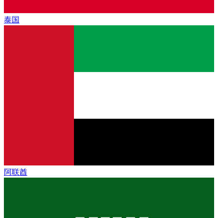
泰国
阿联酋