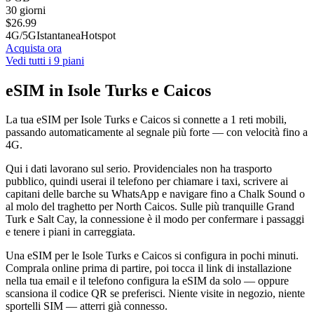
30 giorni
$
26.99
4G/5G
Istantanea
Hotspot
Acquista ora
Vedi tutti i 9 piani
eSIM in Isole Turks e Caicos
La tua eSIM per Isole Turks e Caicos si connette a 1 reti mobili,
passando automaticamente al segnale più forte — con velocità fino a
4G.
Qui i dati lavorano sul serio. Providenciales non ha trasporto
pubblico, quindi userai il telefono per chiamare i taxi, scrivere ai
capitani delle barche su WhatsApp e navigare fino a Chalk Sound o
al molo del traghetto per North Caicos. Sulle più tranquille Grand
Turk e Salt Cay, la connessione è il modo per confermare i passaggi
e tenere i piani in carreggiata.
Una eSIM per le Isole Turks e Caicos si configura in pochi minuti.
Comprala online prima di partire, poi tocca il link di installazione
nella tua email e il telefono configura la eSIM da solo — oppure
scansiona il codice QR se preferisci. Niente visite in negozio, niente
sportelli SIM — atterri già connesso.