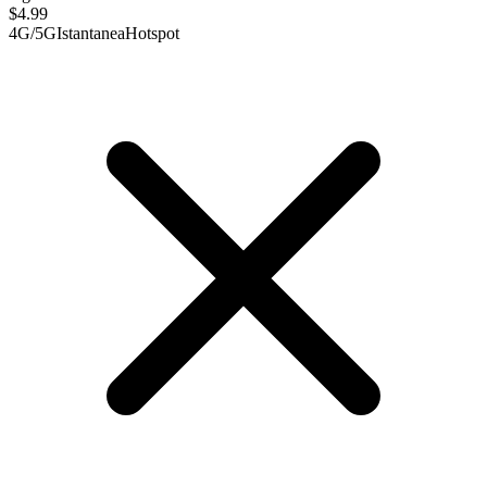
$
4.99
4G/5G
Istantanea
Hotspot