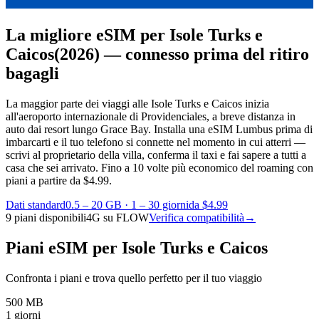
La migliore eSIM per Isole Turks e
Caicos
(2026) — connesso prima del ritiro
bagagli
La maggior parte dei viaggi alle Isole Turks e Caicos inizia
all'aeroporto internazionale di Providenciales, a breve distanza in
auto dai resort lungo Grace Bay. Installa una eSIM Lumbus prima di
imbarcarti e il tuo telefono si connette nel momento in cui atterri —
scrivi al proprietario della villa, conferma il taxi e fai sapere a tutti a
casa che sei arrivato.
Fino a 10 volte più economico del roaming con
piani a partire da $4.99.
Dati standard
0.5 – 20 GB
·
1 – 30 giorni
da $4.99
9 piani disponibili
4G su FLOW
Verifica compatibilità
→
Piani eSIM per Isole Turks e Caicos
Confronta i piani e trova quello perfetto per il tuo viaggio
500 MB
1 giorni