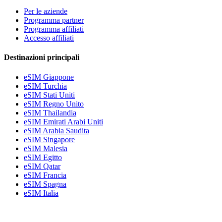
Per le aziende
Programma partner
Programma affiliati
Accesso affiliati
Destinazioni principali
eSIM Giappone
eSIM Turchia
eSIM Stati Uniti
eSIM Regno Unito
eSIM Thailandia
eSIM Emirati Arabi Uniti
eSIM Arabia Saudita
eSIM Singapore
eSIM Malesia
eSIM Egitto
eSIM Qatar
eSIM Francia
eSIM Spagna
eSIM Italia