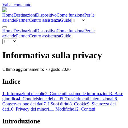
Vai al contenuto
Home
Destinazioni
Dispositivo
Come funziona
Per le
aziende
Partner
Centro assistenza
Guide
Home
Destinazioni
Dispositivo
Come funziona
Per le
aziende
Partner
Centro assistenza
Guide
Informativa sulla privacy
Ultimo aggiornamento
:
7 agosto 2026
Indice
1. Informazioni raccolte
2. Come utilizziamo le informazioni
3. Base
giuridica
4. Condivisione dei dati
5. Trasferimenti internazionali
6.
Conservazione dei dati
7. I Suoi diritti
8. Cookie
9. Sicurezza dei
dati
10. Privacy dei minori
11. Modifiche
12. Contatti
Introduzione