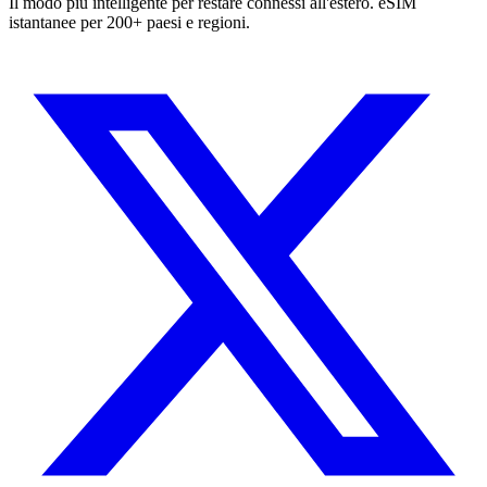
Il modo più intelligente per restare connessi all'estero. eSIM
istantanee per 200+ paesi e regioni.