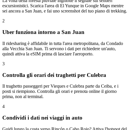
La volta della foresta pluviale inghiotte il segnale sui sentieri
escursionistici. Scarica l'area di El Yunque in Google Maps mentre
sei ancora a San Juan, e fai uno screenshot del tuo piano di trekking.
2
Uber funziona intorno a San Juan
Il ridesharing è affidabile in tutta l'area metropolitana, da Condado
alla Vecchia San Juan. Ti servono i dati per richiedere un'auto,
quindi attiva la eSIM prima di lasciare l'aeroporto.
3
Controlla gli orari dei traghetti per Culebra
Il traghetto passeggeri per Vieques e Culebra parte da Ceiba, e i
posti si riempiono. Controlla gli orari e prenota online il giorno
prima, non al terminal.
4
Condividi i dati nei viaggi in auto
Guidi lungo la costa verso Rincón o Cabo Rojo? Attiva l'hotspot del