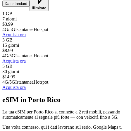
Dati standard
Illimitato
1 GB
7 giorni
$
3.99
4G/5G
Istantanea
Hotspot
Acquista ora
3 GB
15 giorni
$
8.99
4G/5G
Istantanea
Hotspot
Acquista ora
5 GB
30 giorni
$
14.99
4G/5G
Istantanea
Hotspot
Acquista ora
eSIM in Porto Rico
La tua eSIM per Porto Rico si connette a 2 reti mobili, passando
automaticamente al segnale più forte — con velocità fino a 5G.
Una volta connesso, qui i dati lavorano sul serio. Google Maps ti