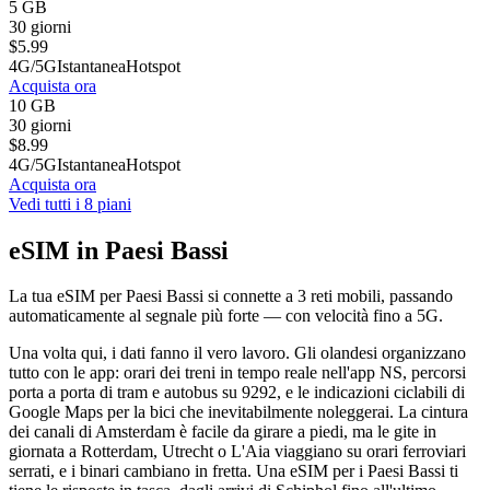
5 GB
30 giorni
$
5.99
4G/5G
Istantanea
Hotspot
Acquista ora
10 GB
30 giorni
$
8.99
4G/5G
Istantanea
Hotspot
Acquista ora
Vedi tutti i 8 piani
eSIM in Paesi Bassi
La tua eSIM per Paesi Bassi si connette a 3 reti mobili, passando
automaticamente al segnale più forte — con velocità fino a 5G.
Una volta qui, i dati fanno il vero lavoro. Gli olandesi organizzano
tutto con le app: orari dei treni in tempo reale nell'app NS, percorsi
porta a porta di tram e autobus su 9292, e le indicazioni ciclabili di
Google Maps per la bici che inevitabilmente noleggerai. La cintura
dei canali di Amsterdam è facile da girare a piedi, ma le gite in
giornata a Rotterdam, Utrecht o L'Aia viaggiano su orari ferroviari
serrati, e i binari cambiano in fretta. Una eSIM per i Paesi Bassi ti