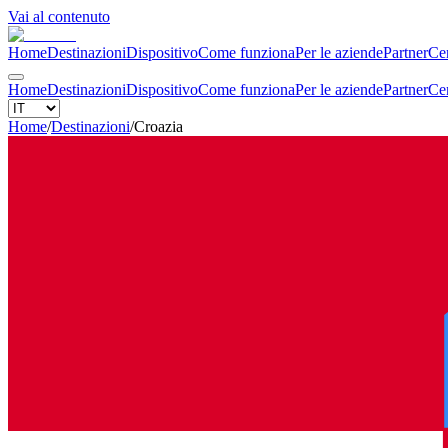
Vai al contenuto
Home
Destinazioni
Dispositivo
Come funziona
Per le aziende
Partner
Cen
Home
Destinazioni
Dispositivo
Come funziona
Per le aziende
Partner
Cen
Home
/
Destinazioni
/
Croazia