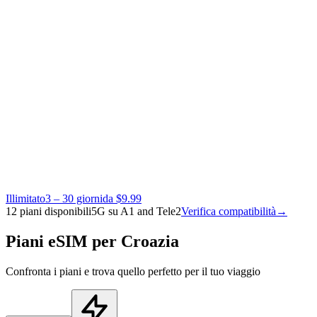
Illimitato
3 – 30 giorni
da $9.99
12 piani disponibili
5G su A1 and Tele2
Verifica compatibilità
→
Piani eSIM per Croazia
Confronta i piani e trova quello perfetto per il tuo viaggio