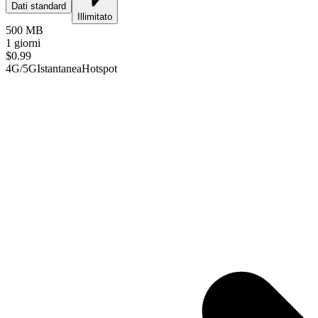
Dati standard
Illimitato
500 MB
1 giorni
$
0.99
4G/5G
Istantanea
Hotspot