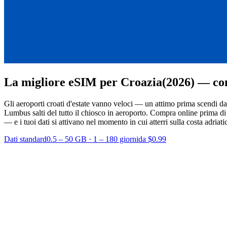
La migliore eSIM per Croazia
(2026) — con
Gli aeroporti croati d'estate vanno veloci — un attimo prima scendi da
Lumbus salti del tutto il chiosco in aeroporto. Compra online prima di 
— e i tuoi dati si attivano nel momento in cui atterri sulla costa adriati
Dati standard
0.5 – 50 GB
·
1 – 180 giorni
da $0.99