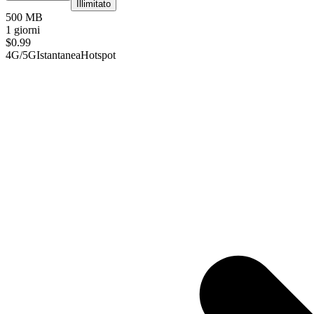
Illimitato
500 MB
1 giorni
$
0.99
4G/5G
Istantanea
Hotspot