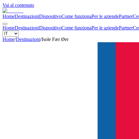
Vai al contenuto
Home
Destinazioni
Dispositivo
Come funziona
Per le aziende
Partner
Cen
Home
Destinazioni
Dispositivo
Come funziona
Per le aziende
Partner
Cen
Home
/
Destinazioni
/
Isole Fær Øer