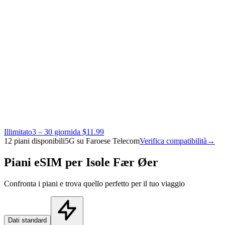
Illimitato
3 – 30 giorni
da $11.99
12 piani disponibili
5G su Faroese Telecom
Verifica compatibilità
→
Piani eSIM per Isole Fær Øer
Confronta i piani e trova quello perfetto per il tuo viaggio
Dati standard