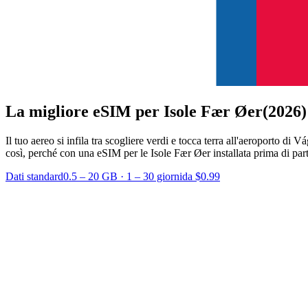
La migliore eSIM per Isole Fær Øer
(2026)
Il tuo aereo si infila tra scogliere verdi e tocca terra all'aeroporto d
così, perché con una eSIM per le Isole Fær Øer installata prima di partire
Dati standard
0.5 – 20 GB
·
1 – 30 giorni
da $0.99