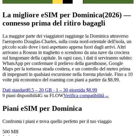
La migliore eSIM per Dominica
(2026) —
connesso prima del ritiro bagagli
La maggior parte dei viaggiatori raggiunge la Dominica attraverso
l'aeroporto Douglas-Charles, sulla costa nord-orientale dell'isola, un
piccolo scalo dove i taxi aspettano appena fuori dagli arrivi. Altri
arrivano a Roseau in traghetto o scendono da una nave da crociera
sul lungomare della capitale. In ogni caso, i dati ti serviranno subito:
WhatsApp per confermare il prelievo della guesthouse, Google
Maps per la tortuosa strada costiera, e un controllo del meteo prima
di impegnarti in qualsiasi escursione nella foresta pluviale.
Fino a 10
volte più economico del roaming con piani a partire da $8.99.
Dati standard
0.5 – 20 GB
·
1 – 30 giorni
da $8.99
9 piani disponibili
4G su FLOW
Verifica compatibilità
→
Piani eSIM per Dominica
Confronta i piani e trova quello perfetto per il tuo viaggio
500 MB