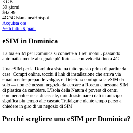
3 GB
30 giorni
$
42.99
4G/5G
Istantanea
Hotspot
Acquista ora
Vedi tutti i 9 piani
eSIM in Dominica
La tua eSIM per Dominica si connette a 1 reti mobili, passando
automaticamente al segnale più forte — con velocità fino a 4G.
Una eSIM per la Dominica sistema tutto questo prima di partire da
casa. Compri online, tocchi il link di installazione che arriva via
email mentre prepari le valigie, e il telefono configura la eSIM da
solo — non c'è nessun negozio da cercare a Roseau e nessuna SIM
di plastica da cambiare. L'Isola della Natura è povera di centri
commerciali e ricca di cascate, quindi sistemare i dati in anticipo
significa più tempo alle cascate Trafalgar e niente tempo perso a
chiedere in giro di un negozio di SIM.
Perché scegliere una eSIM per Dominica?