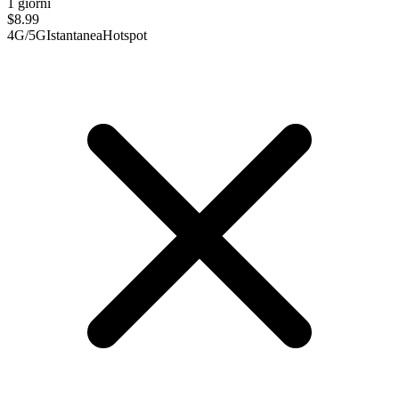
1 giorni
$
8.99
4G/5G
Istantanea
Hotspot