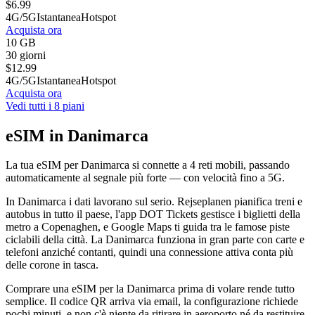
$
6.99
4G/5G
Istantanea
Hotspot
Acquista ora
10 GB
30 giorni
$
12.99
4G/5G
Istantanea
Hotspot
Acquista ora
Vedi tutti i 8 piani
eSIM in Danimarca
La tua eSIM per Danimarca si connette a 4 reti mobili, passando
automaticamente al segnale più forte — con velocità fino a 5G.
In Danimarca i dati lavorano sul serio. Rejseplanen pianifica treni e
autobus in tutto il paese, l'app DOT Tickets gestisce i biglietti della
metro a Copenaghen, e Google Maps ti guida tra le famose piste
ciclabili della città. La Danimarca funziona in gran parte con carte e
telefoni anziché contanti, quindi una connessione attiva conta più
delle corone in tasca.
Comprare una eSIM per la Danimarca prima di volare rende tutto
semplice. Il codice QR arriva via email, la configurazione richiede
pochi minuti, e non c'è niente da ritirare in aeroporto né da restituire