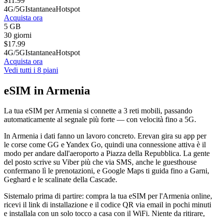
$
11.99
4G/5G
Istantanea
Hotspot
Acquista ora
5 GB
30 giorni
$
17.99
4G/5G
Istantanea
Hotspot
Acquista ora
Vedi tutti i 8 piani
eSIM in Armenia
La tua eSIM per Armenia si connette a 3 reti mobili, passando
automaticamente al segnale più forte — con velocità fino a 5G.
In Armenia i dati fanno un lavoro concreto. Erevan gira su app per
le corse come GG e Yandex Go, quindi una connessione attiva è il
modo per andare dall'aeroporto a Piazza della Repubblica. La gente
del posto scrive su Viber più che via SMS, anche le guesthouse
confermano lì le prenotazioni, e Google Maps ti guida fino a Garni,
Geghard e le scalinate della Cascade.
Sistemalo prima di partire: compra la tua eSIM per l'Armenia online,
ricevi il link di installazione e il codice QR via email in pochi minuti
e installala con un solo tocco a casa con il WiFi. Niente da ritirare,