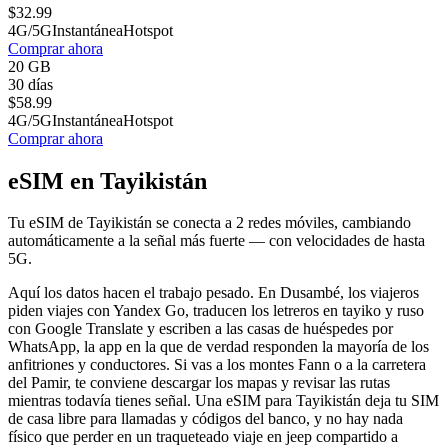
$
32.99
4G/5G
Instantánea
Hotspot
Comprar ahora
20 GB
30 días
$
58.99
4G/5G
Instantánea
Hotspot
Comprar ahora
eSIM en Tayikistán
Tu eSIM de Tayikistán se conecta a 2 redes móviles, cambiando
automáticamente a la señal más fuerte — con velocidades de hasta
5G.
Aquí los datos hacen el trabajo pesado. En Dusambé, los viajeros
piden viajes con Yandex Go, traducen los letreros en tayiko y ruso
con Google Translate y escriben a las casas de huéspedes por
WhatsApp, la app en la que de verdad responden la mayoría de los
anfitriones y conductores. Si vas a los montes Fann o a la carretera
del Pamir, te conviene descargar los mapas y revisar las rutas
mientras todavía tienes señal. Una eSIM para Tayikistán deja tu SIM
de casa libre para llamadas y códigos del banco, y no hay nada
físico que perder en un traqueteado viaje en jeep compartido a