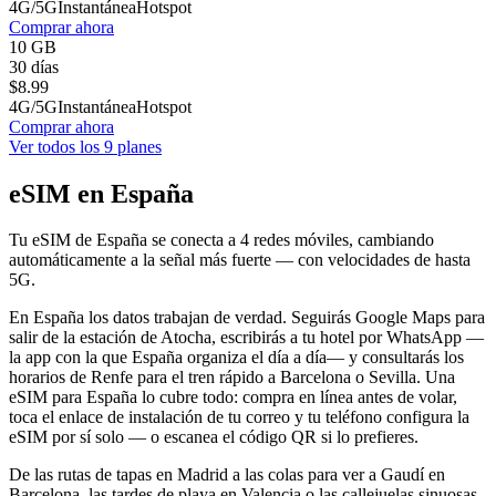
4G/5G
Instantánea
Hotspot
Comprar ahora
10 GB
30 días
$
8.99
4G/5G
Instantánea
Hotspot
Comprar ahora
Ver todos los 9 planes
eSIM en España
Tu eSIM de España se conecta a 4 redes móviles, cambiando
automáticamente a la señal más fuerte — con velocidades de hasta
5G.
En España los datos trabajan de verdad. Seguirás Google Maps para
salir de la estación de Atocha, escribirás a tu hotel por WhatsApp —
la app con la que España organiza el día a día— y consultarás los
horarios de Renfe para el tren rápido a Barcelona o Sevilla. Una
eSIM para España lo cubre todo: compra en línea antes de volar,
toca el enlace de instalación de tu correo y tu teléfono configura la
eSIM por sí solo — o escanea el código QR si lo prefieres.
De las rutas de tapas en Madrid a las colas para ver a Gaudí en
Barcelona, las tardes de playa en Valencia o las callejuelas sinuosas