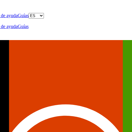
 de ayuda
Guías
 de ayuda
Guías