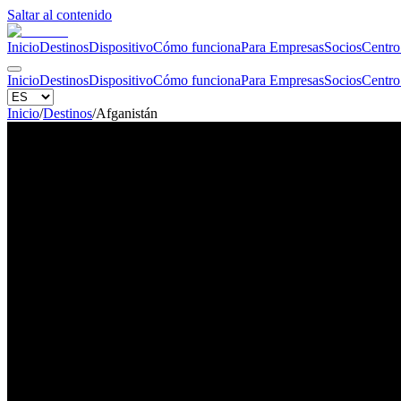
Saltar al contenido
Inicio
Destinos
Dispositivo
Cómo funciona
Para Empresas
Socios
Centro
Inicio
Destinos
Dispositivo
Cómo funciona
Para Empresas
Socios
Centro
Inicio
/
Destinos
/
Afganistán