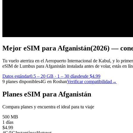
Mejor eSIM para Afganistán
(2026) — cone
Tu vuelo aterriza en el Aeropuerto Internacional de Kabul, y lo primer
eSIM de Lumbus para Afganistán instalada antes de volar, estás en líne
Datos estándar
0.5 – 20 GB
·
1 – 30 días
desde $4.99
9 planes disponibles
4G en Roshan
Verificar compatibilidad
→
Planes eSIM para Afganistán
Compara planes y encuentra el ideal para tu viaje
500 MB
1 días
$
4.99
4G/5G
Instantánea
Hotspot