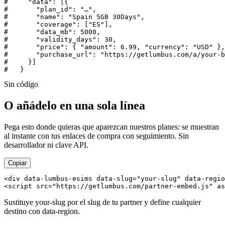
#     "data": [{

#       "plan_id": "…",

#       "name": "Spain 5GB 30Days",

#       "coverage": ["ES"],

#       "data_mb": 5000,

#       "validity_days": 30,

#       "price": { "amount": 6.99, "currency": "USD" },

#       "purchase_url": "https://getlumbus.com/a/your-b
#     }]

#   }
Sin código
O añádelo en una sola línea
Pega esto donde quieras que aparezcan nuestros planes: se muestran
al instante con tus enlaces de compra con seguimiento. Sin
desarrollador ni clave API.
Copiar
<div data-lumbus-esims data-slug="your-slug" data-regio
<script src="https://getlumbus.com/partner-embed.js" as
Sustituye your-slug por el slug de tu partner y define cualquier
destino con data-region.