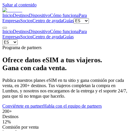
Saltar al contenido
Inicio
Destinos
Dispositivo
Cómo funciona
Para
Empresas
Socios
Centro de ayuda
Guías
Inicio
Destinos
Dispositivo
Cómo funciona
Para
Empresas
Socios
Centro de ayuda
Guías
Programa de partners
Ofrece datos eSIM a tus viajeros.
Gana con cada venta.
Publica nuestros planes eSIM en tu sitio y gana comisión por cada
venta, en 200+ destinos. Tus viajeros completan la compra en
Lumbus, y nosotros nos encargamos de la entrega y el soporte 24/7,
para que tú no tengas que hacerlo.
Conviértete en partner
Habla con el equipo de partners
200+
Destinos
12%
Comisión por venta