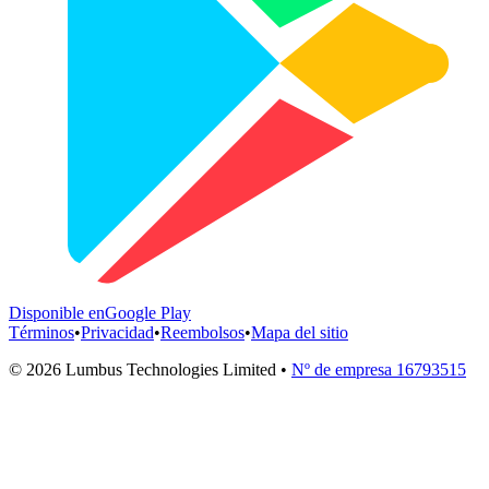
Disponible en
Google Play
Términos
•
Privacidad
•
Reembolsos
•
Mapa del sitio
©
2026
Lumbus Technologies Limited
•
Nº de empresa 16793515