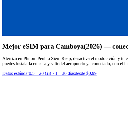
Mejor eSIM para Camboya
(2026) — conec
Aterriza en Phnom Penh o Siem Reap, desactiva el modo avión y tu eS
puedes instalarla en casa y salir del aeropuerto ya conectado, con el 
Datos estándar
0.5 – 20 GB
·
1 – 30 días
desde $0.99