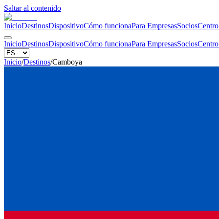
Saltar al contenido
Inicio
Destinos
Dispositivo
Cómo funciona
Para Empresas
Socios
Centro
Inicio
Destinos
Dispositivo
Cómo funciona
Para Empresas
Socios
Centro
Inicio
/
Destinos
/
Camboya