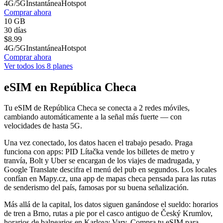
4G/5G
Instantánea
Hotspot
Comprar ahora
10 GB
30 días
$
8.99
4G/5G
Instantánea
Hotspot
Comprar ahora
Ver todos los 8 planes
eSIM en República Checa
Tu eSIM de República Checa se conecta a 2 redes móviles,
cambiando automáticamente a la señal más fuerte — con
velocidades de hasta 5G.
Una vez conectado, los datos hacen el trabajo pesado. Praga
funciona con apps: PID Lítačka vende los billetes de metro y
tranvía, Bolt y Uber se encargan de los viajes de madrugada, y
Google Translate descifra el menú del pub en segundos. Los locales
confían en Mapy.cz, una app de mapas checa pensada para las rutas
de senderismo del país, famosas por su buena señalización.
Más allá de la capital, los datos siguen ganándose el sueldo: horarios
de tren a Brno, rutas a pie por el casco antiguo de Český Krumlov,
horarios de balnearios en Karlovy Vary. Compra tu eSIM para