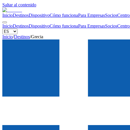
Saltar al contenido
Inicio
Destinos
Dispositivo
Cómo funciona
Para Empresas
Socios
Centro
Inicio
Destinos
Dispositivo
Cómo funciona
Para Empresas
Socios
Centro
Inicio
/
Destinos
/
Grecia