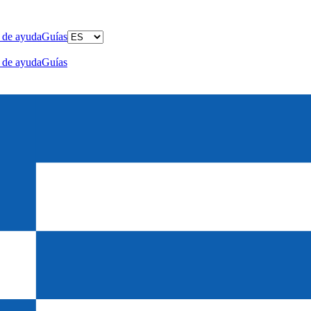
 de ayuda
Guías
 de ayuda
Guías