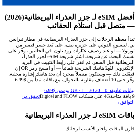
أفضل eSIM لـ جزر العذراء البريطانية
(2026)
— متصل قبل استلام الحقائب
تبدأ معظم الرحلات إلى جزر العذراء البريطانية في مطار تيرانس
بي. ليتسوم الدولي على جزيرة بيف، على بُعد جسر قصير من
تورتولا — أو عند رصيف عبّارات رود تاون. في الحالتين، وفّر على
نفسك البحث عن شريحة: اشترِ شريحة eSIM لجزر العذراء
البريطانية قبل السفر، ثم انقر على رابط التثبيت في البريد
الإلكتروني ليُعِدّ هاتفك الشريحة تلقائياً — أو امسح رمز QR إن
فضّلت ذلك — وستكون متصلاً بمجرد أن يجد هاتفك إشارة محلية.
وفّر حتى 10 أضعاف مقارنة بالتجوال، مع باقات تبدأ من $6.99.
بيانات عادية
0.5 – 20 GB
1 – 30 يوم
·
من $6.99
9 باقة متاحة
4G على شبكات Digicel and FLOW
تحقق من
التوافق
→
باقات eSIM لـ جزر العذراء البريطانية
قارن الباقات واختر الأنسب لرحلتك