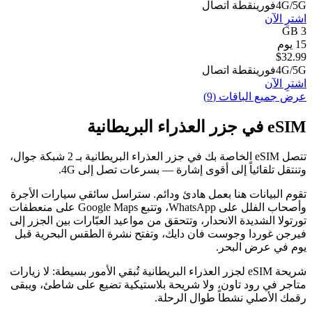
4G/5G
فوري
نقطة اتصال
اشترِ الآن
3 GB
15 يوم
$
32.99
4G/5G
فوري
نقطة اتصال
اشترِ الآن
عرض جميع الباقات (9)
eSIM في جزر العذراء البريطانية
تتصل eSIM الخاصة بك في جزر العذراء البريطانية بـ 2 شبكة جوال،
وتنتقل تلقائياً إلى أقوى إشارة — بسرعات تصل إلى 4G.
تقوم البيانات هنا بعمل هادئ ودائم. ستراسل سائقي سيارات الأجرة
وأصحاب الفلل على WhatsApp، وتتبع Google Maps على منعطفات
تورتولا الشديدة الانحدار، وتتحقق من مواعيد العبّارات بين الجزر إلى
فيرجن غوردا وجوست فان دايك، وتفتح نشرة الطقس البحرية قبل
يوم في عرض البحر.
شريحة eSIM لجزر العذراء البريطانية تُبقي الأمور بسيطة: لا زيارات
متاجر في رود تاون، ولا شريحة بلاستيكية تضيع على شاطئ، ويبقى
رقمك الأصلي نشطاً طوال الرحلة.