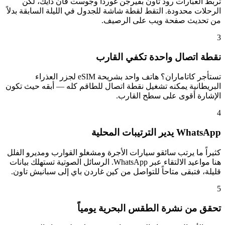
تربط العبّارات رود تاون بفيرجن غوردا وجوست فان دايك، لكن
الرحلات محدودة. التقط لقطة شاشة للجدول في الليلة السابقة بدلاً
من تحديث صفحة ويب على الرصيف.
3
نقطة اتصال واحدة تكفي القارب
تستأجر كاتاماران؟ هاتف واحد بشريحة eSIM لجزر العذراء
البريطانية يمكنه تشغيل نقطة اتصال للطاقم كله — أبقه حيث تكون
الإشارة أقوى على سطح القارب.
4
WhatsApp يدير الترتيبات المحلية
كثيراً ما يرتب سائقو سيارات الأجرة ومشغلو القوارب ومديرو الفلل
هنا مواعيد الالتقاء عبر WhatsApp. الرسائل الصوتية تستهلك بيانات
قليلة، فتبقى متاحاً للتواصل من كين غاردن باي إلى سبانيش تاون.
5
تحقق من نشرة الطقس البحرية يومياً