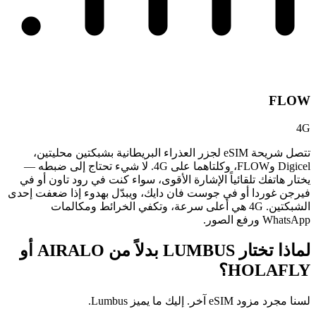
FLOW
4G
تتصل شريحة eSIM لجزر العذراء البريطانية بشبكتين محليتين،
Digicel وFLOW، وكلتاهما على 4G. لا شيء تحتاج إلى ضبطه —
يختار هاتفك تلقائياً الإشارة الأقوى، سواء كنت في رود تاون أو في
فيرجن غوردا أو في جوست فان دايك، ويبدّل بهدوء إذا ضعفت إحدى
الشبكتين. 4G هي أعلى سرعة، وتكفي الخرائط ومكالمات
WhatsApp ورفع الصور.
لماذا تختار LUMBUS بدلاً من
AIRALO أو
HOLAFLY؟
لسنا مجرد مزود eSIM آخر. إليك ما يميز Lumbus.