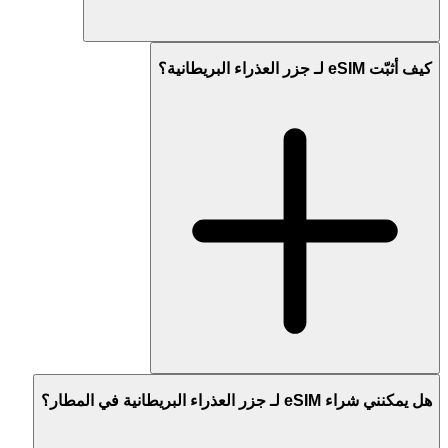
كيف أثبّت eSIM لـ جزر العذراء البريطانية؟
هل يمكنني شراء eSIM لـ جزر العذراء البريطانية في المطار؟