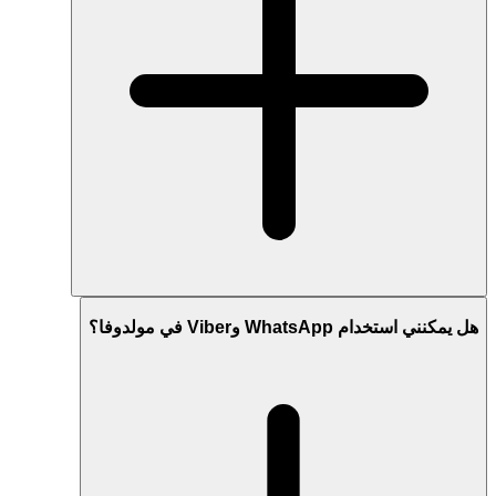
هل يمكنني استخدام WhatsApp وViber في مولدوفا؟