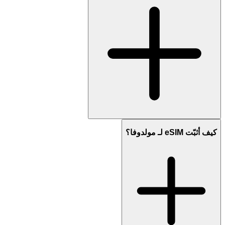
كيف أثبّت eSIM لـ مولدوفا؟