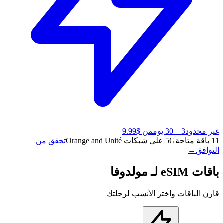
غير محدود
3 – 30 يوم
من $9.99
11 باقة متاحة
5G على شبكات Orange and Unité
تحقق من
التوافق
→
باقات eSIM لـ مولدوفا
قارن الباقات واختر الأنسب لرحلتك