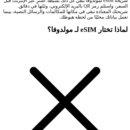
شريحة eSIM لمولدوفا تُبقي كل ذلك بسيطًا. اشترِ عبر الإنترنت قبل
السفر، واستلم رمز QR بالبريد الإلكتروني، وثبّتها في دقائق.
شريحتك المعتادة تبقى في مكانها للمكالمات والرسائل النصية، بينما
تعمل بياناتك محليًا من لحظة هبوطك.
لماذا تختار eSIM لـ مولدوفا؟