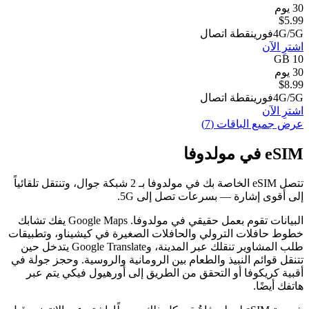
30 يوم
$
5.99
4G/5G
فوري
نقطة اتصال
اشترِ الآن
10 GB
30 يوم
$
8.99
4G/5G
فوري
نقطة اتصال
اشترِ الآن
عرض جميع الباقات (7)
eSIM في مولدوفا
تتصل eSIM الخاصة بك في مولدوفا بـ 2 شبكة جوال، وتنتقل تلقائياً
إلى أقوى إشارة — بسرعات تصل إلى 5G.
البيانات تقوم بعمل حقيقي في مولدوفا. Google Maps يفك تشابك
خطوط حافلات الترولي والحافلات الصغيرة في كيشيناو، وتطبيقات
طلب المشاوير تنقلك عبر المدينة، وGoogle Translate يتدخل حين
تتنقل قوائم النبيذ والطعام بين الرومانية والروسية. وحجز جولة في
أقبية كريكوفا أو التحقق من الطريق إلى أورهيول فيكي يتم عبر
هاتفك أيضًا.