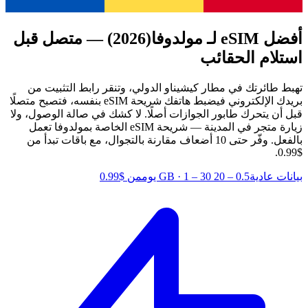
أفضل eSIM لـ مولدوفا
(2026) — متصل قبل
استلام الحقائب
تهبط طائرتك في مطار كيشيناو الدولي، وتنقر رابط التثبيت من
بريدك الإلكتروني فيضبط هاتفك شريحة eSIM بنفسه، فتصبح متصلًا
قبل أن يتحرك طابور الجوازات أصلًا. لا كشك في صالة الوصول، ولا
زيارة متجر في المدينة — شريحة eSIM الخاصة بمولدوفا تعمل
بالفعل.
وفّر حتى 10 أضعاف مقارنة بالتجوال، مع باقات تبدأ من
$0.99.
بيانات عادية
0.5 – 20 GB
1 – 30 يوم
·
من $0.99