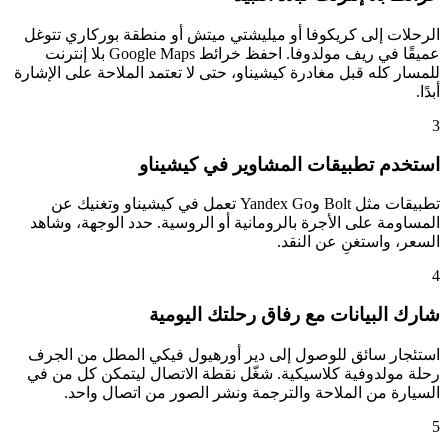
الرحلات إلى كريكوفا أو ميليشتي ميتش أو منطقة بوركاري تتوغل
عميقًا في ريف مولدوفا. احفظ خرائط Google Maps بلا إنترنت
للمسار كله قبل مغادرة كيشيناو، حتى لا تعتمد الملاحة على الإشارة
أبدًا.
3
استخدم تطبيقات المشاوير في كيشيناو
تطبيقات مثل Bolt وYandex Go تعمل في كيشيناو وتغنيك عن
المساومة على الأجرة بالرومانية أو الروسية. حدد الوجهة، وشاهد
السعر، واستغنِ عن النقد.
4
شارك البيانات مع رفاق رحلتك اليومية
استئجار سائق للوصول إلى دير أورهيول فيكي المطل من الجرف
رحلة مولدوفية كلاسيكية. شغّل نقطة الاتصال ليتمكن كل من في
السيارة من الملاحة والترجمة ونشر الصور من اتصال واحد.
5