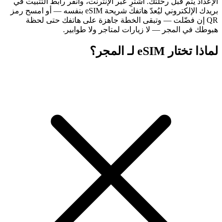
الإعداد يتم قبل رحلتك. اشترِ عبر الإنترنت، وانقر رابط التثبيت في
بريدك الإلكتروني ليُعدّ هاتفك شريحة eSIM بنفسه — أو امسح رمز
QR إن فضّلت — وتبقى الخطة جاهزة على هاتفك حتى لحظة
هبوطك في المجر — لا زيارات لمتاجر ولا طوابير.
لماذا تختار eSIM لـ المجر؟