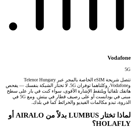
Vodafone
5G
تتصل شريحة eSIM الخاصة بالمجر عبر Telenor Hungary
وVodafone، وكلتاهما توفران 5G. لا تختار الشبكة بنفسك — يفحص
هاتفك تلقائياً ويلتقط الإشارة الأقوى، سواء كنت في بار على سطح
مبنى في بودابست أو على رصيف قطار في بيتش. ومع 5G في
الذروة، تبدو مكالمات الفيديو والخرائط كما في بلدك.
لماذا تختار LUMBUS بدلاً من
AIRALO أو
HOLAFLY؟