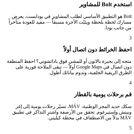
استخدم Bolt للمشاوير
Bolt هو التطبيق الأساسي لطلب المشاوير في بودابست. يعرض
مسارك لحظة بلحظة ويثبّت الأجرة مسبقاً — مفيد للعودة متأخراً
من جانب بودا.
3
احفظ الخرائط دون اتصال أولاً
متجه إلى بحيرة بالاتون أو للمشي فوق باداتشوني؟ احفظ المنطقة
دون اتصال في Google Maps أولاً — تبقى الملاحة فورية على
الطرق الريفية الخلفية، وتدوم بياناتك أطول.
4
قم برحلات يومية بالقطار
سكك حديد المجر الوطنية، MÁV، تسيّر رحلات يومية إلى إغر
وبيتش وإستيرغوم. تحقق من الأرصفة واشترِ التذاكر في تطبيق
MÁV بدلاً من الاصطفاف في محطة كيليتي.
5