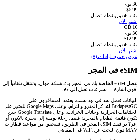
30 يوم
$
6.99
4G/5G
فوري
نقطة اتصال
اشترِ الآن
10 GB
30 يوم
$
12.99
4G/5G
فوري
نقطة اتصال
اشترِ الآن
عرض جميع الباقات (8)
eSIM في المجر
تتصل eSIM الخاصة بك في المجر بـ 2 شبكة جوال، وتنتقل تلقائياً إلى
أقوى إشارة — بسرعات تصل إلى 5G.
البيانات تعمل بجد في بودابست. يعتمد المسافرون على
BudapestGO لتذاكر المترو والترام، وعلى Google Maps للعثور على
الحمّامات الحرارية وحانات الخرائب، وعلى Google Translate حين
تكون قائمة الطعام بالمجرية فقط. رحلة يومية إلى بحيرة بالاتون أو
إغر؟ ترافقك eSIM المجر في الطريق، فتتحقق من مواعيد قطارات
MÁV دون البحث عن WiFi في المقاهي.