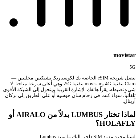
movistar
5G
تتصل شريحة eSIM الخاصة بك لكوستاريكا بشبكتين محليتين —
Claro بتقنية 4G وmovistar بتقنية 5G، وهي أعلى سرعة متاحة. لا
شيء تضبطه: يقرأ هاتفك الإشارة القريبة ويتحول إلى الشبكة الأقوى
تلقائياً، سواء كنت في زحام سان خوسيه أو على الطريق إلى بركان
أرينال.
لماذا تختار LUMBUS بدلاً من
AIRALO أو
HOLAFLY؟
لسنا مجرد مزود eSIM آخر. إليك ما يميز Lumbus.