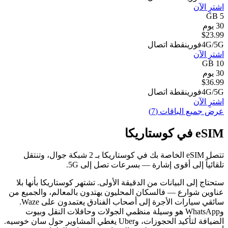
اشترِ الآن
5 GB
30 يوم
$
23.99
4G/5G
فوري
نقطة اتصال
اشترِ الآن
10 GB
30 يوم
$
36.99
4G/5G
فوري
نقطة اتصال
اشترِ الآن
عرض جميع الباقات (7)
eSIM في كوستاريكا
تتصل eSIM الخاصة بك في كوستاريكا بـ 2 شبكة جوال، وتنتقل
تلقائياً إلى أقوى إشارة — بسرعات تصل إلى 5G.
ستحتاج إلى البيانات من الدقيقة الأولى. تشتهر كوستاريكا بأنها بلا
عناوين شوارع — فالسكان المحليون يهتدون بالمعالم، والجميع من
سائقي سيارات الأجرة إلى أصحاب الفنادق يعتمدون على Waze.
وWhatsApp هو وسيلة منظمي الجولات وحافلات النقل وبيوت
الضيافة لتأكيد الحجوزات، وUber يغطي المشاوير حول سان خوسيه.