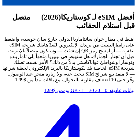
أفضل eSIM لـ كوستاريكا
(2026) — متصل
قبل استلام الحقائب
اهبط في مطار خوان سانتاماريا الدولي خارج سان خوسيه، واضغط
على رابط التثبيت من بريدك الإلكتروني ليُعدّ هاتفك شريحة eSIM
بنفسه — أو امسح رمز QR إن شئت — وستكون متصلاً بالإنترنت
قبل أن تجتاز الجمارك. هل ستهبط في ليبيريا متجهاً إلى تاماريندو
ونوسارا وشواطئ غواناكاستي بدلاً من ذلك؟ الأمر نفسه. تصلك
شريحة eSIM الخاصة بك لكوستاريكا بالبريد الإلكتروني لحظة شرائها
— لا منفذ بيع شرائح SIM تبحث عنه، ولا زيارة متجر عند الوصول.
وفّر حتى 10 أضعاف مقارنة بالتجوال، مع باقات تبدأ من $1.99.
بيانات عادية
0.5 – 20 GB
1 – 30 يوم
·
من $1.99