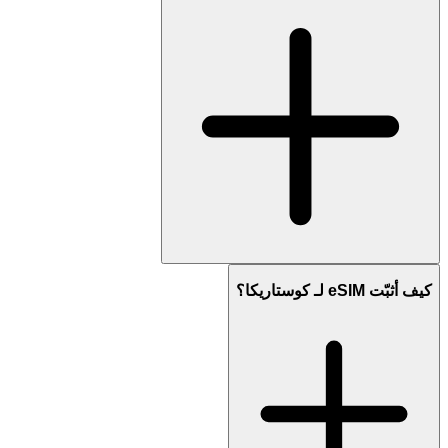
كيف أثبّت eSIM لـ كوستاريكا؟