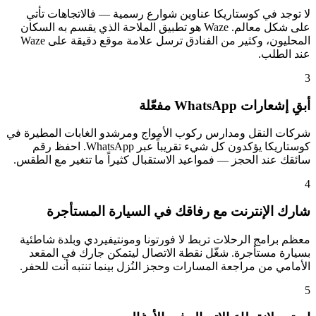
لا توجد في كوستاريكا عناوين شوارع رسمية — فالاتجاهات تأتي
على شكل معالم. Waze هو تطبيق الملاحة الذي يقسم به السكان
المحليون، وكثير من الفنادق ترسل علامة موقع دقيقة على Waze
عند الطلب.
3
أبقِ إشعارات WhatsApp مفعّلة
شركات النقل ومدارس ركوب الأمواج ومرشدو الغابات المطيرة في
كوستاريكا يؤكدون كل شيء تقريباً عبر WhatsApp. احفظ رقم
سائقك عند الحجز — فمواعيد الاستقبال كثيراً ما تتغير مع الطقس.
4
شارك الإنترنت مع رفاقك في السيارة المستأجرة
معظم برامج الرحلات تربط لا فورتونا ومونتيفيردي وبلدة شاطئية
بسيارة مستأجرة. شغّل نقطة الاتصال ليتمكن جارك في المقعد
الأمامي من مراجعة المسارات وحجز النُزل بينما تنتبه أنت للحفر.
5