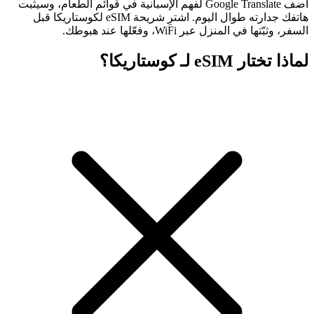
أضف Google Translate لفهم الإسبانية في قوائم الطعام، وسيثبت
هاتفك جدارته طوال اليوم. اشترِ شريحة eSIM لكوستاريكا قبل
السفر، وثبّتها في المنزل عبر WiFi، وفعّلها عند هبوطك.
لماذا تختار eSIM لـ كوستاريكا؟