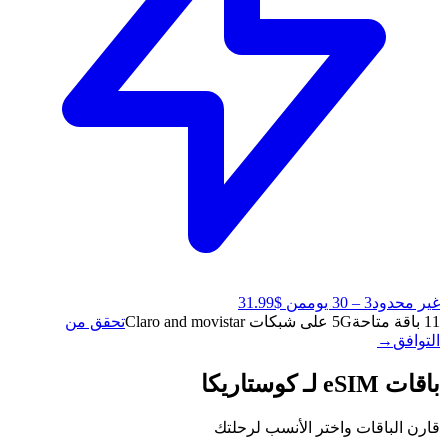
غير محدود
3 – 30 يوم
من $31.99
11 باقة متاحة
5G على شبكات Claro and movistar
تحقق من
التوافق
→
باقات eSIM لـ كوستاريكا
قارن الباقات واختر الأنسب لرحلتك